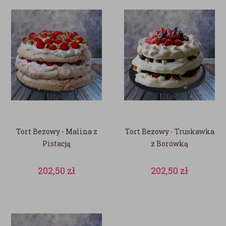
Tort Bezowy - Malina z
Tort Bezowy - Truskawka
Pistacją
z Borówką
202,50
zł
202,50
zł