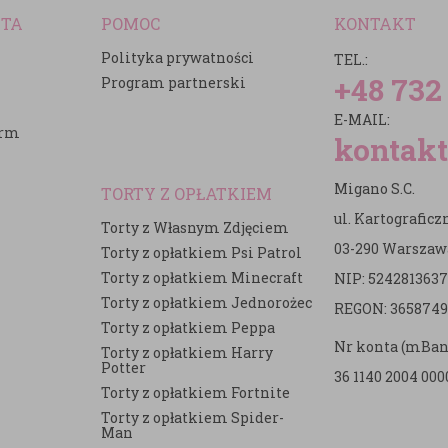
NTA
POMOC
KONTAKT
Polityka prywatności
TEL.:
+48 732
Program partnerski
E-MAIL:
irm
kontakt
Migano S.C.
TORTY Z OPŁATKIEM
ul. Kartografic
Torty z Własnym Zdjęciem
03-290 Warszaw
Torty z opłatkiem Psi Patrol
Torty z opłatkiem Minecraft
NIP: 5242813637
e
Torty z opłatkiem Jednorożec
REGON: 3658749
Torty z opłatkiem Peppa
Nr konta (mBan
Torty z opłatkiem Harry
Potter
36 1140 2004 000
Torty z opłatkiem Fortnite
Torty z opłatkiem Spider-
Man