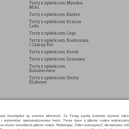
Torty z opłatkiem Myszka
Miki
Torty z opłatkiem Barbie
Torty z opłatkiem Kraina
Lodu
Torty z opłatkiem Lego
Torty z opłatkiem Biedronka
i Czarny Kot
Torty z opłatkiem Kotek
Torty z opłatkiem Dinozaur
Torty z opłatkiem
Bohaterowie
Torty z opłatkiem Herby
Klubowe
strony (niezbędne są zawsze aktywne). Za Twoją zgodą możemy używać takż
 i wyświetlać spersonalizowane treści. Twoje dane z plików cookie wykorzyst
 na użycie wszystkich plików cookie. Wybierając „Tylko wymagane”, akceptujesz jedy