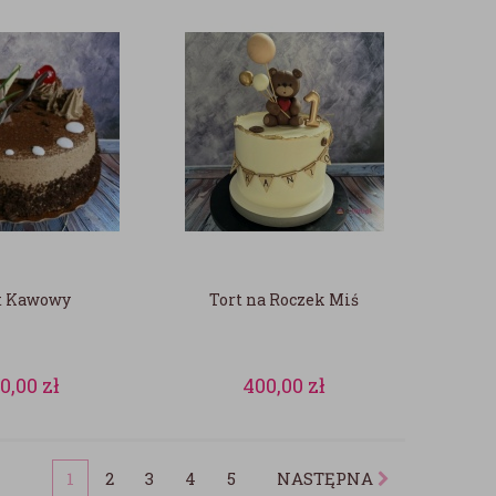
t Kawowy
Tort na Roczek Miś
80,00
zł
400,00
zł
1
2
3
4
5
NASTĘPNA