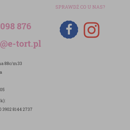
SPRAWDŹ CO U NAS?
 098 876
@e-tort.pl
zna 88c/m33
a
05
k):
0 3902 8144 2737