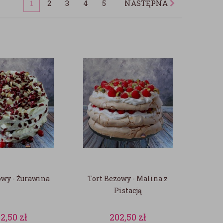
1
2
3
4
5
NASTĘPNA
owy - Żurawina
Tort Bezowy - Malina z
Pistacją
02,50
zł
202,50
zł