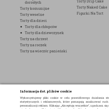
Torty Drip Cake
dorosłych
Torty Naked Cake
Torty komunijne
Figurki Na Tort
Torty weselne
Torty dla dzieci
Torty dla chłopców
Torty dla dziewczynek
Torty na chrzest
Torty na roczek
Torty na wieczór panieński
Informacja dot. plików cookie
© 2015 E-TORT.PL - WSZELKIE PRAWA ZASTRZEŻONE
Wykorzystujemy pliki cookie w celu prawidłowego działania 
statystycznych i reklamowych, które pomagają analizować ruch
PROJEKT I OPROGRAMOWANIE SKLEPU:
EBEXO
personalizacji reklam. Klikając „Akceptuję wszystkie”, zgadzasz się