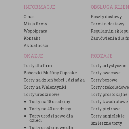
INFORMACJE
OBSŁUGA KLIE
O nas
Koszty dostawy
Misja firmy
Termin dostawy
Współpraca
Regulamin sklepu
Kontakt
Zamówienia dla f
Aktualności
OKAZJE
RODZAJE
Torty dla firm
Torty artystyczne
Babeczki Muffiny Cupcake
Torty owocowe
Torty na dzień babci i dziadka
Torty bezowe
Torty na Walentynki
Torty czekoladow
Torty urodzinowe
Torty prostokątne
Torty na 18 urodziny
Torty kwadratowe
Torty na 40 urodziny
Torty piętrowe
Torty urodzinowe dla
Torty angielskie
dzieci
Śmieszne torty
Torty urodzinowe dla