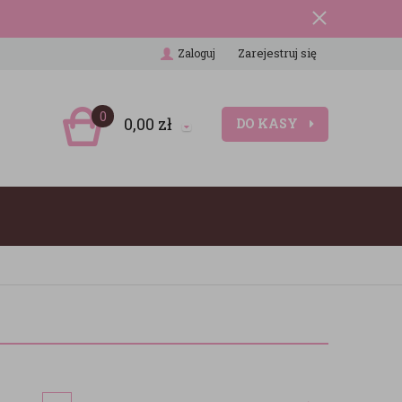
Zarejestruj się
Zaloguj
0
0,00
zł
DO KASY