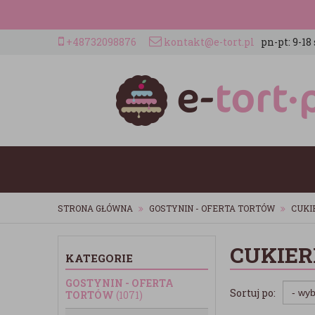
+48732098876
kontakt@e-tort.pl
pn-pt: 9-18 
STRONA GŁÓWNA
GOSTYNIN - OFERTA TORTÓW
CUKI
CUKIER
KATEGORIE
GOSTYNIN - OFERTA
Sortuj po:
TORTÓW
(1071)