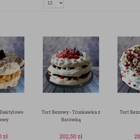
 Daktylowo
Tort Bezowy - Truskawka z
Tort Bez
howy
Borówką
0
zł
202,50
zł
2