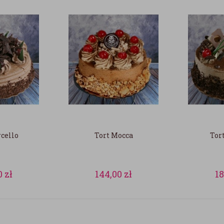
cello
Tort Mocca
Tor
0
zł
144,00
zł
1