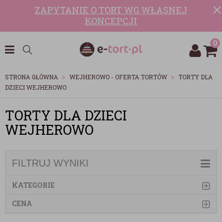
ZAPYTANIE O TORT WG WŁASNEJ
KONCEPCJI
0
STRONA GŁÓWNA
WEJHEROWO - OFERTA TORTÓW
TORTY DLA
DZIECI WEJHEROWO
TORTY DLA DZIECI
WEJHEROWO
FILTRUJ WYNIKI
KATEGORIE
CENA