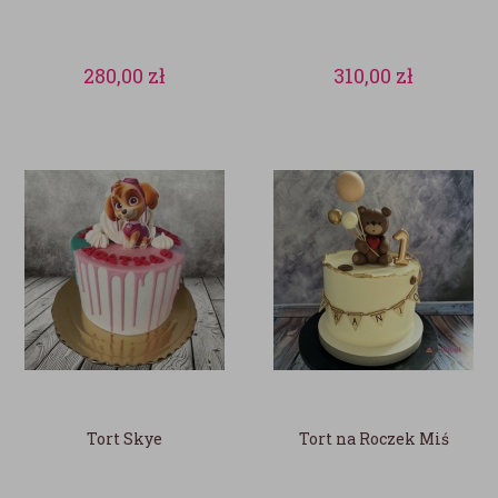
280,00
zł
310,00
zł
Tort Skye
Tort na Roczek Miś