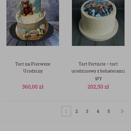
Tort na Pierwsze
Tort Fortnite – tort
Urodziny
urodzinowy z bohaterami
gry
360,00
zł
202,50
zł
1
2
3
4
5