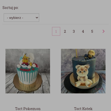
Sortuj po:
1
2
3
4
5
Tort Pokemon
Tort Kotek