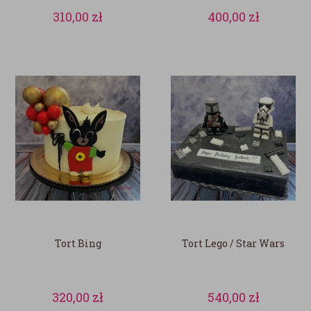
310,00
zł
400,00
zł
Tort Bing
Tort Lego / Star Wars
320,00
zł
540,00
zł