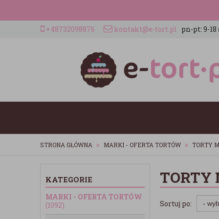
+48732098876
kontakt@e-tort.pl
pn-pt: 9-18 
STRONA GŁÓWNA
MARKI - OFERTA TORTÓW
TORTY 
TORTY 
KATEGORIE
MARKI - OFERTA TORTÓW
Sortuj po:
(1092)