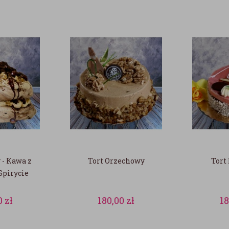
 - Kawa z
Tort Orzechowy
Tort
Spirycie
0
zł
180,00
zł
1