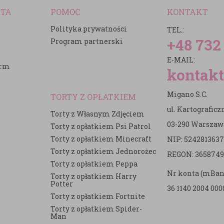
NTA
POMOC
KONTAKT
Polityka prywatności
TEL.:
+48 732
Program partnerski
E-MAIL:
irm
kontakt
Migano S.C.
TORTY Z OPŁATKIEM
ul. Kartografic
Torty z Własnym Zdjęciem
03-290 Warszaw
Torty z opłatkiem Psi Patrol
Torty z opłatkiem Minecraft
NIP: 5242813637
e
Torty z opłatkiem Jednorożec
REGON: 3658749
Torty z opłatkiem Peppa
Nr konta (mBan
Torty z opłatkiem Harry
Potter
36 1140 2004 000
Torty z opłatkiem Fortnite
Torty z opłatkiem Spider-
Man