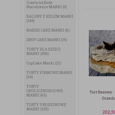
Ciasta na Boże
Narodzenie MARKI
(0)
BALONY Z HELEM MARKI
(149)
NAKED CAKE MARKI
(6)
DRIP CAKE MARKI
(19)
TORTY DLA DZIECI
MARKI
(358)
CupCake Marki
(21)
TORTY FIRMOWE MARKI
(94)
TORTY
OKOLICZNOŚCIOWE
Tort Bezowy -
MARKI
(63)
Orzec
TORTY URODZINOWE
MARKI
(325)
202,5