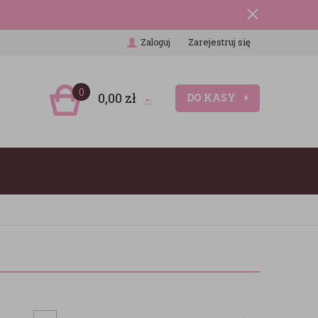
Zarejestruj się
Zaloguj
0
0,00
zł
DO KASY