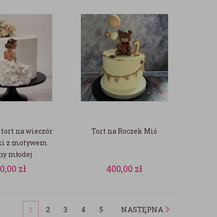
tort na wieczór
Tort na Roczek Miś
ki z motywem
ny młodej
10,00
zł
400,00
zł
1
2
3
4
5
NASTĘPNA