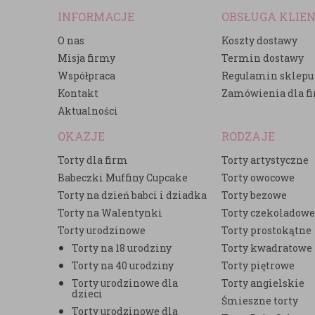
INFORMACJE
OBSŁUGA KLIE
O nas
Koszty dostawy
Misja firmy
Termin dostawy
Współpraca
Regulamin sklepu
Kontakt
Zamówienia dla f
Aktualności
OKAZJE
RODZAJE
Torty dla firm
Torty artystyczne
Babeczki Muffiny Cupcake
Torty owocowe
Torty na dzień babci i dziadka
Torty bezowe
Torty na Walentynki
Torty czekoladow
Torty urodzinowe
Torty prostokątne
Torty na 18 urodziny
Torty kwadratowe
Torty na 40 urodziny
Torty piętrowe
Torty urodzinowe dla
Torty angielskie
dzieci
Śmieszne torty
Torty urodzinowe dla