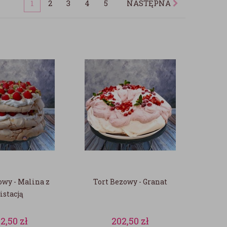
1
2
3
4
5
NASTĘPNA
owy - Malina z
Tort Bezowy - Granat
istacją
02,50
zł
202,50
zł