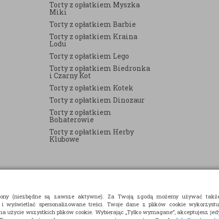
Torty z opłatkiem Myszka
Miki
Torty z opłatkiem Barbie
Torty z opłatkiem Kraina
Lodu
Torty z opłatkiem Lego
Torty z opłatkiem Biedronka
i Czarny Kot
Torty z opłatkiem Kotek
Torty z opłatkiem Dinozaur
Torty z opłatkiem
Bohaterowie
Torty z opłatkiem Herby
Klubowe
strony (niezbędne są zawsze aktywne). Za Twoją zgodą możemy używać takż
 i wyświetlać spersonalizowane treści. Twoje dane z plików cookie wykorzyst
 na użycie wszystkich plików cookie. Wybierając „Tylko wymagane”, akceptujesz jedy