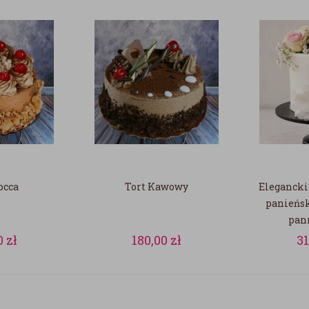
occa
Tort Kawowy
Elegancki 
panieńs
pan
0
zł
180,00
zł
3