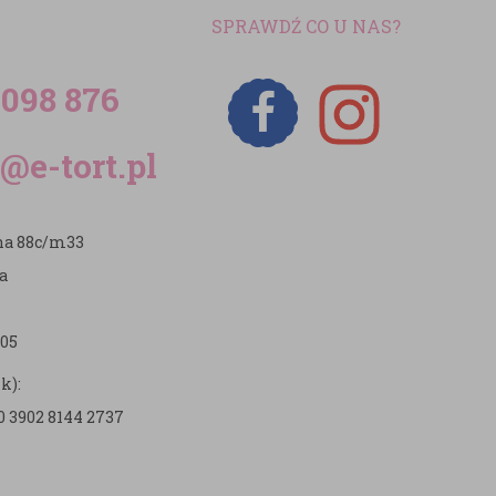
SPRAWDŹ CO U NAS?
 098 876
@e-tort.pl
zna 88c/m33
a
05
k):
0 3902 8144 2737