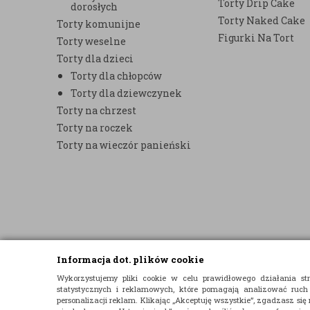
Torty Drip Cake
dorosłych
Torty Naked Cake
Torty komunijne
Figurki Na Tort
Torty weselne
Torty dla dzieci
Torty dla chłopców
Torty dla dziewczynek
Torty na chrzest
Torty na roczek
Torty na wieczór panieński
Informacja dot. plików cookie
© 2015 E-TORT.PL - WSZELKIE PRAWA ZASTRZEŻONE
Wykorzystujemy pliki cookie w celu prawidłowego działania 
statystycznych i reklamowych, które pomagają analizować ruch
PROJEKT I OPROGRAMOWANIE SKLEPU:
EBEXO
personalizacji reklam. Klikając „Akceptuję wszystkie”, zgadzasz się