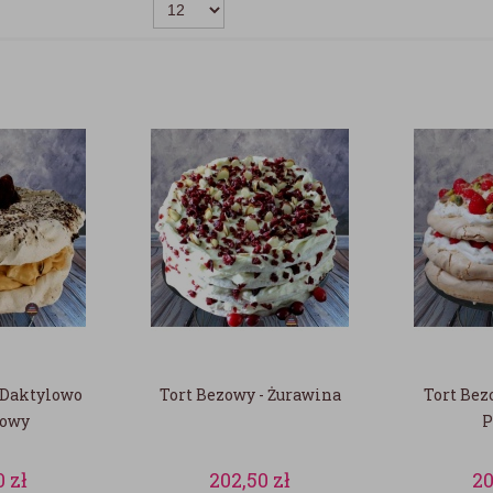
 Daktylowo
Tort Bezowy - Żurawina
Tort Bez
howy
P
0
zł
202,50
zł
2