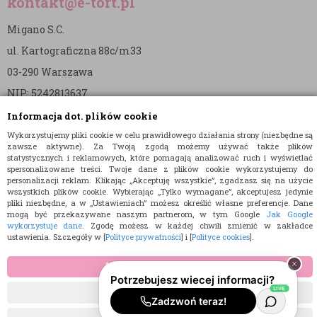
kontakt@e-tort.pl
Migano S.C.
ul. Kartograficzna 88c/m33
03-290 Warszawa
NIP: 5242813637
REGON: 365874905
Informacja dot. plików cookie
Wykorzystujemy pliki cookie w celu prawidłowego działania strony (niezbędne są
Nr konta (mBank):
zawsze aktywne). Za Twoją zgodą możemy używać także plików
statystycznych i reklamowych, które pomagają analizować ruch i wyświetlać
36 1140 2004 0000 3902 8144 2737
spersonalizowane treści. Twoje dane z plików cookie wykorzystujemy do
personalizacji reklam. Klikając „Akceptuję wszystkie”, zgadzasz się na użycie
wszystkich plików cookie. Wybierając „Tylko wymagane”, akceptujesz jedynie
pliki niezbędne, a w „Ustawieniach” możesz określić własne preferencje. Dane
mogą być przekazywane naszym partnerom, w tym Google
Jak Google
wykorzystuje dane
. Zgodę możesz w każdej chwili zmienić w zakładce
ustawienia. Szczegóły w [
Polityce prywatności
] i [
Polityce cookies
].
© 2015 E-TORT.PL - WSZELKIE PRAWA ZASTRZEŻONE
AKCEPTUJĘ WSZYSTKIE
PROJEKT I OPROGRAMOWANIE SKLEPU:
EBEXO
TYLKO WYMAGANE