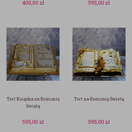
400,00
zł
595,00
zł
Tort Książka na Komunię
Tort na Komunię Świetą
Świętą
595,00
zł
595,00
zł