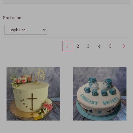
Sortuj po:
1
2
3
4
5