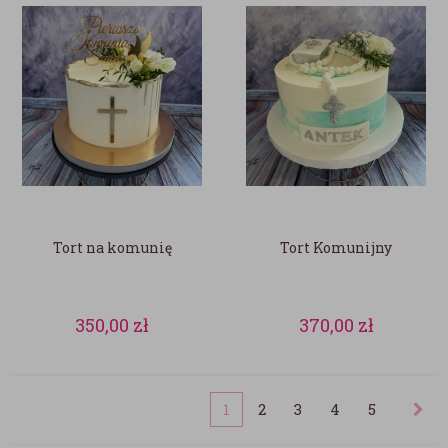
Tort na komunię
Tort Komunijny
350,00
zł
370,00
zł
1
2
3
4
5