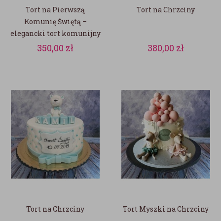
Tort na Pierwszą
Tort na Chrzciny
Komunię Świętą –
elegancki tort komunijny
na zamówienie
350,00
zł
380,00
zł
Tort na Chrzciny
Tort Myszki na Chrzciny