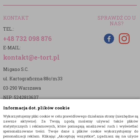
KONTAKT
SPRAWDŹ CO U
NAS?
TEL.:
+48 732 098 876
E-MAIL:
kontakt@e-tort.pl
Migano S.C.
ul. Kartograficzna 88c/m33
03-290 Warszawa
NIP: 5242813637
REGON: 365874905
Informacja dot. plików cookie
Wykorzystujemy pliki cookie w celu prawidłowego działania strony (niezbędne są
Nr konta (mBank):
zawsze aktywne). Za Twoją zgodą możemy używać także plików
statystycznych i reklamowych, które pomagają analizować ruch i wyświetlać
36 1140 2004 0000 3902 8144 2737
spersonalizowane treści. Twoje dane z plików cookie wykorzystujemy do
personalizacji reklam. Klikając „Akceptuję wszystkie”, zgadzasz się na użycie