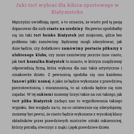
Jaki tort wybrać dla kibica sportowego w
Białymstoku
Mężczyźni uwielbiają sport, a to oznacza, że warto pod tę pasję
dopasować dla nich
ciasto na urodziny
. Na pewno spodobałby
się im taki
tort boisko Białystok
jest miejscem, gdzie bez
problemu taki zamówimy. Będziemy mogli zdecydować, jak
duże będzie, czy dodatkowo
zamówimy postacie piłkarzy z
ulubionego klubu
, czy może zamówimy jeszcze inne ciasto,
jak
tort koszulka Białystok
to miasto, w którym znajdziemy
odpowiednią firmę, która wykona dla nas takie artystyczne i
smakowite dzieło. Z pewnością spodoba się ono każdemu
fanowi piłki nożnej
. A jako że będzie wykonane z prawdziwą
pieczołowitością i starannością, to aż szkoda będzie się nim
zajadać. W tej
cukierni
możemy liczyć także na coś takiego, jak
tort piłka Białystok
zachęci nas to wypróbowania takiego
wypieku. Bez względu na to, na co ostatecznie się zdecydujemy,
możemy być pewni, że ciasto będzie wykonane z wysokiej klasy
składników przez prawdziwych mistrzów sztuki cukierniczej,
którzy potrafią stworzyć z mąki i jajek prawdziwe dzieła.