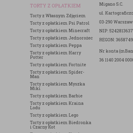
Migano S.C.
TORTY Z OPŁATKIEM
ul. Kartografic
Torty z Własnym Zdjęciem
03-290 Warszaw
Torty z opłatkiem Psi Patrol
Torty z opłatkiem Minecraft
NIP: 5242813637
e
Torty z opłatkiem Jednorożec
REGON: 3658749
Torty z opłatkiem Peppa
Nr konta (mBan
Torty z opłatkiem Harry
Potter
36 1140 2004 000
Torty z opłatkiem Fortnite
Torty z opłatkiem Spider-
Man
Torty z opłatkiem Myszka
Miki
Torty z opłatkiem Barbie
Torty z opłatkiem Kraina
Lodu
Torty z opłatkiem Lego
Torty z opłatkiem Biedronka
i Czarny Kot