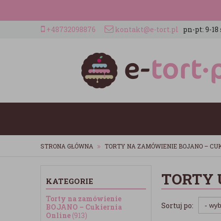
+48732098876
kontakt@e-tort.pl
pn-pt: 9-18 
STRONA GŁÓWNA
TORTY NA ZAMÓWIENIE BOJANO – CUK
TORTY 
KATEGORIE
Torty na zamówienie
Sortuj po:
BOJANO – Cukiernia
Online
(913)