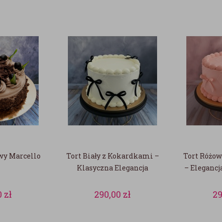
wy Marcello
Tort Biały z Kokardkami –
Tort Różo
Klasyczna Elegancja
– Eleganc
0
zł
290,00
zł
2