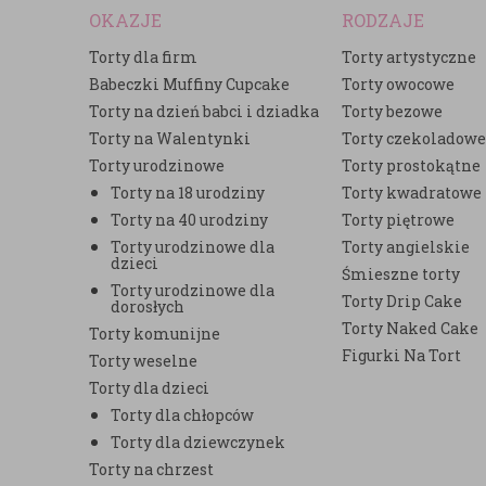
OKAZJE
RODZAJE
Torty dla firm
Torty artystyczne
Babeczki Muffiny Cupcake
Torty owocowe
Torty na dzień babci i dziadka
Torty bezowe
Torty na Walentynki
Torty czekoladow
Torty urodzinowe
Torty prostokątne
Torty na 18 urodziny
Torty kwadratowe
Torty na 40 urodziny
Torty piętrowe
Torty urodzinowe dla
Torty angielskie
dzieci
Śmieszne torty
Torty urodzinowe dla
Torty Drip Cake
dorosłych
Torty Naked Cake
Torty komunijne
Figurki Na Tort
Torty weselne
Torty dla dzieci
Torty dla chłopców
Torty dla dziewczynek
Torty na chrzest