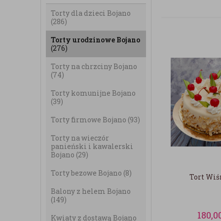
Torty dla dzieci Bojano
(286)
Torty urodzinowe Bojano
(276)
Torty na chrzciny Bojano
(74)
Torty komunijne Bojano
(39)
Torty firmowe Bojano
(93)
Torty na wieczór
panieński i kawalerski
Bojano
(29)
Torty bezowe Bojano
(8)
Tort Wi
Balony z helem Bojano
(149)
180,0
Kwiaty z dostawą Bojano