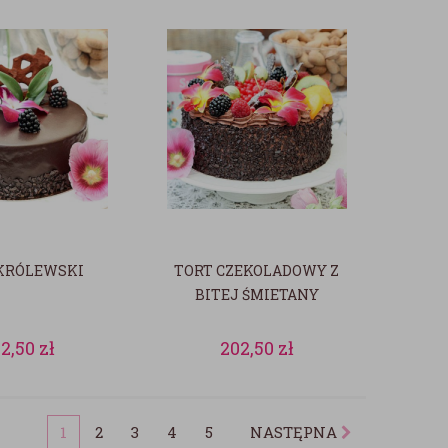
KRÓLEWSKI
TORT CZEKOLADOWY Z
BITEJ ŚMIETANY
02,50
zł
202,50
zł
1
2
3
4
5
NASTĘPNA