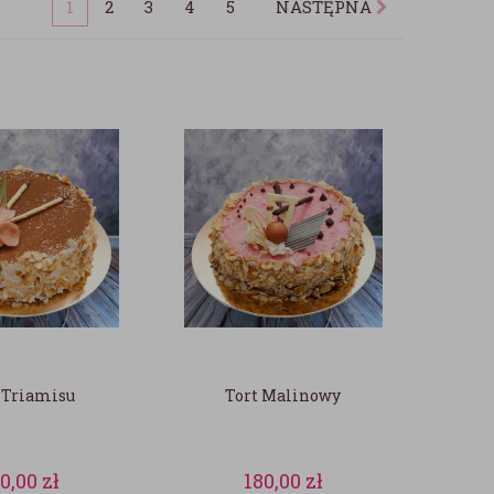
1
2
3
4
5
NASTĘPNA
 Triamisu
Tort Malinowy
80,00
zł
180,00
zł