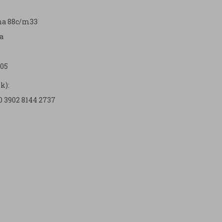
zna 88c/m33
a
05
k):
0 3902 8144 2737