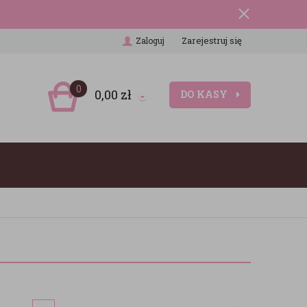
Zarejestruj się
Zaloguj
0
0,00
zł
DO KASY