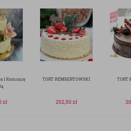
na 1 Komunię
TORT REMBERTOWSKI
TORT 
tą
0
zł
202,50
zł
2