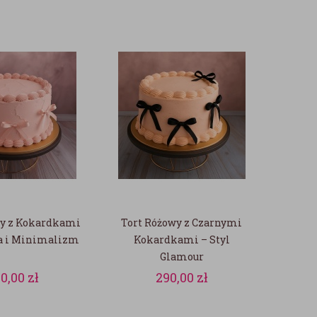
wy z Kokardkami
Tort Różowy z Czarnymi
ja i Minimalizm
Kokardkami – Styl
Glamour
90,00
zł
290,00
zł