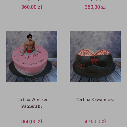
360,00
zł
360,00
zł
Tort na Wieczór
Tort na Kawalerski
Panieński
360,00
zł
475,00
zł