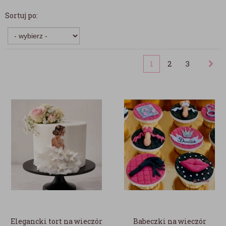
Sortuj po:
1
2
3
Elegancki tort na wieczór
Babeczki na wieczór