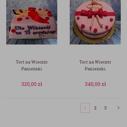
Tort na Wieczór
Tort na Wieczór
Panieński
Panieński
320,00
zł
340,00
zł
1
2
3