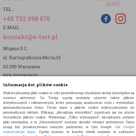
NAS?
TEL.:
+48 732 098 876
E-MAIL:
kontakt@e-tort.pl
Migano S.C.
ul. Kartograficzna 88c/m33
03-290 Warszawa
NIP: 5242813637
Informacja dot. plików cookie
REGON: 365874905
Wykorzystujemy pliki cookie w celu prawidłowego działania strony (niezbędne są
Nr konta (mBank):
zawsze aktywne). Za Twoją zgodą możemy używać także plików
statystycznych i reklamowych, które pomagają analizować ruch i wyświetlać
36 1140 2004 0000 3902 8144 2737
spersonalizowane treści. Twoje dane z plików cookie wykorzystujemy do
personalizacji reklam. Klikając „Akceptuję wszystkie”, zgadzasz się na użycie
wszystkich plików cookie. Wybierając „Tylko wymagane”, akceptujesz jedynie
pliki niezbędne, a w „Ustawieniach” możesz określić własne preferencje. Dane
mogą być przekazywane naszym partnerom, w tym Google
Jak Google
wykorzystuje dane
. Zgodę możesz w każdej chwili zmienić w zakładce