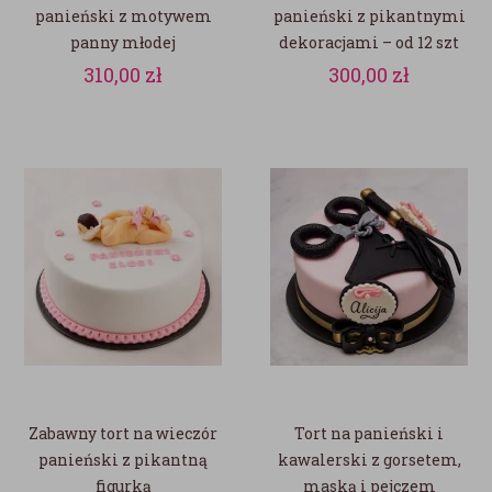
panieński z motywem
panieński z pikantnymi
panny młodej
dekoracjami – od 12 szt
310,00
zł
300,00
zł
Zabawny tort na wieczór
Tort na panieński i
panieński z pikantną
kawalerski z gorsetem,
figurką
maską i pejczem