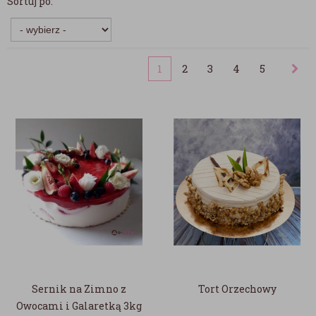
Sortuj po:
1
2
3
4
5
Sernik na Zimno z
Tort Orzechowy
Owocami i Galaretką 3kg