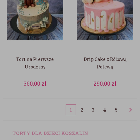
Tort na Pierwsze
Drip Cake z Różową
Urodziny
Polewą
360,00
zł
290,00
zł
1
2
3
4
5
TORTY DLA DZIECI KOSZALIN