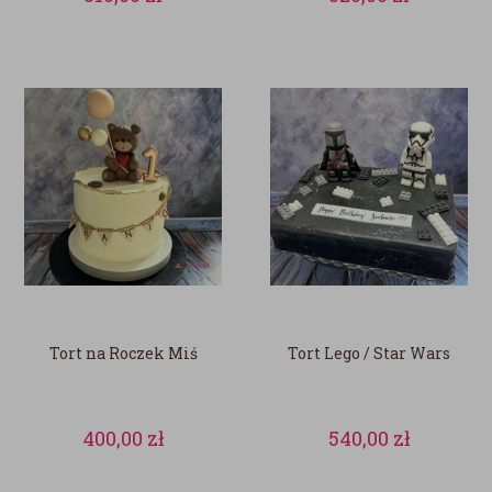
Tort na Roczek Miś
Tort Lego / Star Wars
400,00
zł
540,00
zł