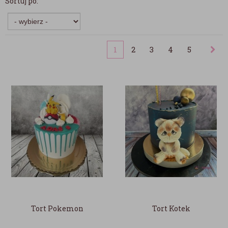
Sortuj po:
1
2
3
4
5
Tort Pokemon
Tort Kotek