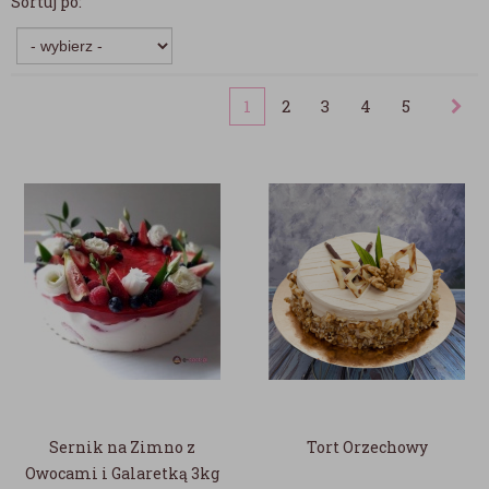
Sortuj po:
1
2
3
4
5
Sernik na Zimno z
Tort Orzechowy
Owocami i Galaretką 3kg