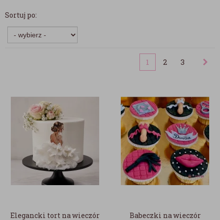
Sortuj po:
1
2
3
Elegancki tort na wieczór
Babeczki na wieczór