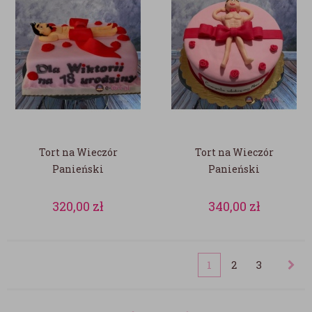
Tort na Wieczór
Tort na Wieczór
Panieński
Panieński
320,00
zł
340,00
zł
1
2
3