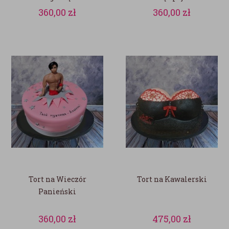
360,00
zł
360,00
zł
Tort na Wieczór
Tort na Kawalerski
Panieński
360,00
zł
475,00
zł