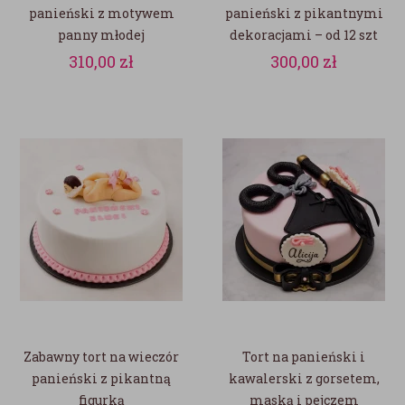
panieński z motywem
panieński z pikantnymi
panny młodej
dekoracjami – od 12 szt
310,00
zł
300,00
zł
Zabawny tort na wieczór
Tort na panieński i
panieński z pikantną
kawalerski z gorsetem,
figurką
maską i pejczem