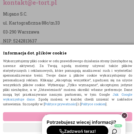
kontakt@e-tort.pl
Migano S.C.
ul. Kartograficzna 88c/m33
03-290 Warszawa
NIP: 5242813637
REGON: 365874905
Informacja dot. plików cookie
Nr konta (mBank):
Wykorzystujemy pliki cookie w celu prawidłowego działania strony (niezbędne są
zawsze aktywne). Za Twoją zgodą możemy używać także plików
36 1140 2004 0000 3902 8144 2737
statystycznych i reklamowych, które pomagają analizować ruch i wyświetlać
spersonalizowane treści. Twoje dane z plików cookie wykorzystujemy do
personalizacji reklam. Klikając „Akceptuję wszystkie”, zgadzasz się na użycie
wszystkich plików cookie. Wybierając „Tylko wymagane”, akceptujesz jedynie
pliki niezbędne, a w „Ustawieniach” możesz określić własne preferencje. Dane
mogą być przekazywane naszym partnerom, w tym Google
Jak Google
wykorzystuje dane
. Zgodę możesz w każdej chwili zmienić w zakładce
ustawienia. Szczegóły w [
Polityce prywatności
] i [
Polityce cookies
].
© 2015 E-TORT.PL - WSZELKIE PRAWA ZASTRZEŻONE
PROJEKT I OPROGRAMOWANIE SKLEPU:
EBEXO
AKCEPTUJĘ WSZYSTKIE
TYLKO WYMAGANE