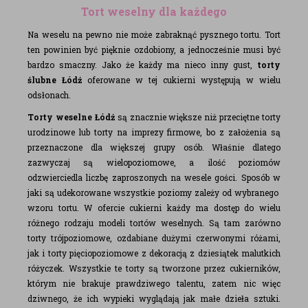
Tort weselny dla każdego
Na weselu na pewno nie może zabraknąć pysznego tortu. Tort
ten powinien być pięknie ozdobiony, a jednocześnie musi być
bardzo smaczny. Jako że każdy ma nieco inny gust,
torty
ślubne Łódź
oferowane w tej cukierni występują w wielu
odsłonach.
Torty weselne Łódź
są znacznie większe niż przeciętne torty
urodzinowe lub torty na imprezy firmowe, bo z założenia są
przeznaczone dla większej grupy osób. Właśnie dlatego
zazwyczaj są wielopoziomowe, a ilość poziomów
odzwierciedla liczbę zaproszonych na wesele gości. Sposób w
jaki są udekorowane wszystkie poziomy zależy od wybranego
wzoru tortu. W ofercie cukierni każdy ma dostęp do wielu
różnego rodzaju modeli tortów weselnych. Są tam zarówno
torty trójpoziomowe, ozdabiane dużymi czerwonymi różami,
jak i torty pięciopoziomowe z dekoracją z dziesiątek malutkich
różyczek. Wszystkie te torty są tworzone przez cukierników,
którym nie brakuje prawdziwego talentu, zatem nic więc
dziwnego, że ich wypieki wyglądają jak małe dzieła sztuki.