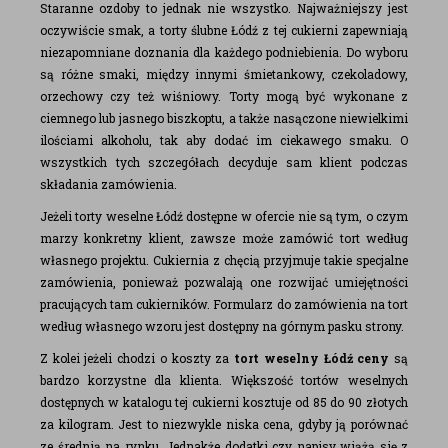
Staranne ozdoby to jednak nie wszystko. Najważniejszy jest
oczywiście smak, a torty ślubne Łódź z tej cukierni zapewniają
niezapomniane doznania dla każdego podniebienia. Do wyboru
są różne smaki, między innymi śmietankowy, czekoladowy,
orzechowy czy też wiśniowy. Torty mogą być wykonane z
ciemnego lub jasnego biszkoptu, a także nasączone niewielkimi
ilościami alkoholu, tak aby dodać im ciekawego smaku. O
wszystkich tych szczegółach decyduje sam klient podczas
składania zamówienia.
Jeżeli torty weselne Łódź dostępne w ofercie nie są tym, o czym
marzy konkretny klient, zawsze może zamówić tort według
własnego projektu. Cukiernia z chęcią przyjmuje takie specjalne
zamówienia, ponieważ pozwalają one rozwijać umiejętności
pracujących tam cukierników. Formularz do zamówienia na tort
według własnego wzoru jest dostępny na górnym pasku strony.
Z kolei jeżeli chodzi o koszty za
tort weselny Łódź ceny
są
bardzo korzystne dla klienta. Większość tortów weselnych
dostępnych w katalogu tej cukierni kosztuje od 85 do 90 złotych
za kilogram. Jest to niezwykle niska cena, gdyby ją porównać
ze średnią na rynku. Jednakże dodatki czy napisy wiążą się z