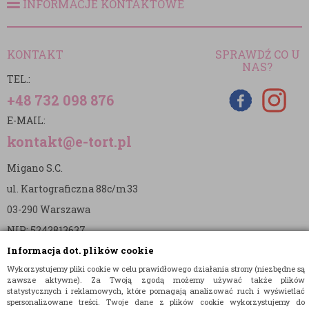
INFORMACJE KONTAKTOWE
KONTAKT
SPRAWDŹ CO U
NAS?
TEL.:
+48 732 098 876
E-MAIL:
kontakt@e-tort.pl
Migano S.C.
ul. Kartograficzna 88c/m33
03-290 Warszawa
NIP: 5242813637
Informacja dot. plików cookie
REGON: 365874905
Wykorzystujemy pliki cookie w celu prawidłowego działania strony (niezbędne są
Nr konta (mBank):
zawsze aktywne). Za Twoją zgodą możemy używać także plików
statystycznych i reklamowych, które pomagają analizować ruch i wyświetlać
36 1140 2004 0000 3902 8144 2737
spersonalizowane treści. Twoje dane z plików cookie wykorzystujemy do