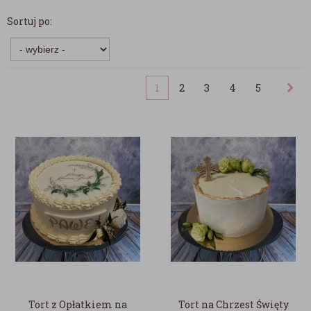
Sortuj po:
1
2
3
4
5
Tort z Opłatkiem na
Tort na Chrzest Święty