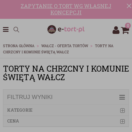
ZAPYTANIE O TORT WG WŁASNEJ
KONCEPCJI
0
STRONA GŁÓWNA
WAŁCZ - OFERTA TORTÓW
TORTY NA
CHRZCNY I KOMUNIE ŚWIĘTĄ WAŁCZ
TORTY NA CHRZCNY I KOMUNIE
ŚWIĘTĄ WAŁCZ
FILTRUJ WYNIKI
KATEGORIE
CENA