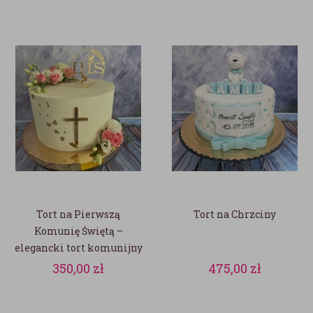
Tort na Pierwszą
Tort na Chrzciny
Komunię Świętą –
elegancki tort komunijny
na zamówienie
350,00
zł
475,00
zł