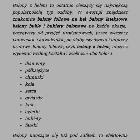
Balony z helem to ostatnio cieszący się największą
popularnością typ ozdoby. W e-tort.pl znajdziesz
znakomite
balony foliowe na hel
,
balony lateksowe
,
balony buble
i
bukiety balonowe
na każdą okazję,
począwszy od przyjęć urodzinowych, przez wieczory
panieńskie i kawalerskie, po śluby czy święta i imprezy
firmowe. Balony foliowe, czyli
balony z helem
, możesz
wybierać według kształtu i wielkości albo koloru
diamenty
półksiężyce
chmurki
koła
serca
gwiazdy
kule
cyferki
bukiety
literki
Balony unoszące się tuż pod sufitem to efektowna