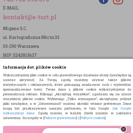
E-MAIL:
kontakt@e-tort.pl
Migano S.C.
ul. Kartograficzna 88c/m33
03-290 Warszawa
NIP: 5242813637
REGON: 365874905
Informacja dot. plików cookie
Nr konta (mBank):
Wykorzystujemy pliki cookie w celu prawidłowego działania strony (niezbędne są
zawsze aktywne). Za Twoją zgodą możemy używać także plików
36 1140 2004 0000 3902 8144 2737
statystycznych i reklamowych, które pomagają analizować ruch i wyświetlać
spersonalizowane treści. Twoje dane z plików cookie wykorzystujemy do
personalizacji reklam. Klikając „Akceptuję wszystkie”, zgadzasz się na użycie
wszystkich plików cookie. Wybierając „Tylko wymagane”, akceptujesz jedynie
pliki niezbędne, a w „Ustawieniach” możesz określić własne preferencje. Dane
mogą być przekazywane naszym partnerom, w tym Google
Jak Google
wykorzystuje dane
. Zgodę możesz w każdej chwili zmienić w zakładce
ustawienia. Szczegóły w [
Polityce prywatności
] i [
Polityce cookies
].
© 2015 E-TORT.PL - WSZELKIE PRAWA ZASTRZEŻONE
PROJEKT I OPROGRAMOWANIE SKLEPU:
EBEXO
AKCEPTUJĘ WSZYSTKIE