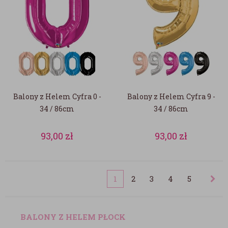
Balony z Helem Cyfra 0 -
Balony z Helem Cyfra 9 -
34 / 86cm
34 / 86cm
93,00
zł
93,00
zł
1
2
3
4
5
BALONY Z HELEM PŁOCK