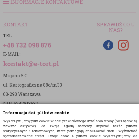
INFORMACJE KONTAKTOWE
KONTAKT
SPRAWDŹ CO U
NAS?
TEL.:
+48 732 098 876
E-MAIL:
kontakt@e-tort.pl
Migano S.C.
ul. Kartograficzna 88c/m33
03-290 Warszawa
NIP: 5242813637
Informacja dot. plików cookie
REGON: 365874905
Wykorzystujemy pliki cookie w celu prawidłowego działania strony (niezbędne są
Nr konta (mBank):
zawsze aktywne). Za Twoją zgodą możemy używać także plików
statystycznych i reklamowych, które pomagają analizować ruch i wyświetlać
36 1140 2004 0000 3902 8144 2737
spersonalizowane treści. Twoje dane z plików cookie wykorzystujemy do