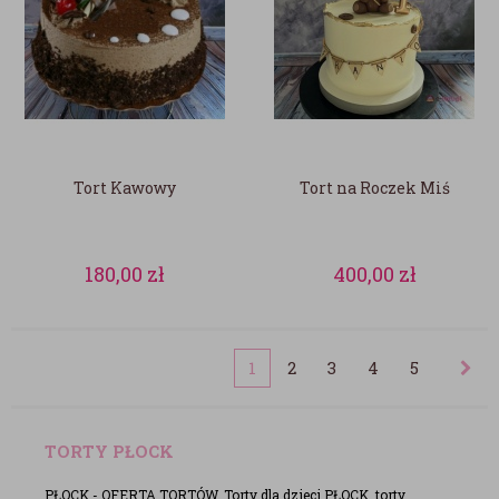
Tort Kawowy
Tort na Roczek Miś
180,00
zł
400,00
zł
1
2
3
4
5
TORTY PŁOCK
PŁOCK - OFERTA TORTÓW. Torty dla dzieci PŁOCK, torty