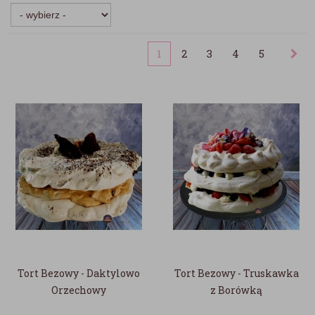
1
2
3
4
5
Tort Bezowy - Daktylowo
Tort Bezowy - Truskawka
Orzechowy
z Borówką