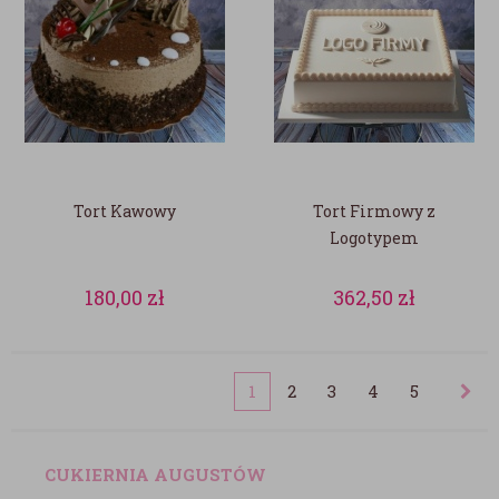
Tort Kawowy
Tort Firmowy z
Logotypem
180,00
zł
362,50
zł
1
2
3
4
5
CUKIERNIA AUGUSTÓW