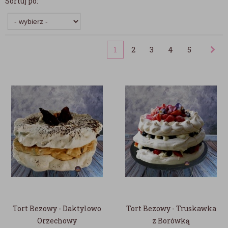
Sortuj po:
1
2
3
4
5
Tort Bezowy - Daktylowo
Tort Bezowy - Truskawka
Orzechowy
z Borówką