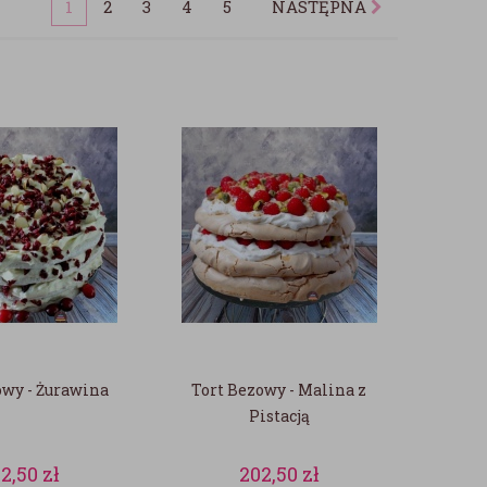
1
2
3
4
5
NASTĘPNA
owy - Żurawina
Tort Bezowy - Malina z
Pistacją
02,50
zł
202,50
zł