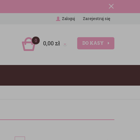
Zarejestruj się
Zaloguj
0
0,00
zł
DO KASY