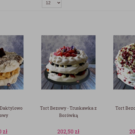
 Daktylowo
Tort Bezowy - Truskawka z
Tort Bez
howy
Borówką
0
zł
202,50
zł
2