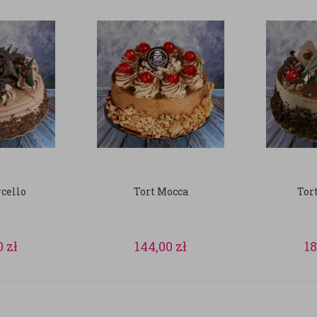
cello
Tort Mocca
Tor
0
zł
144,00
zł
1