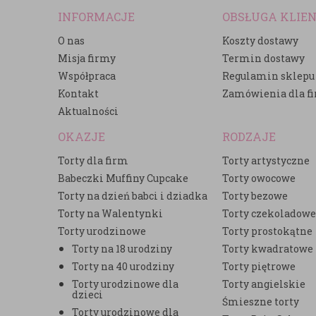
INFORMACJE
OBSŁUGA KLIE
O nas
Koszty dostawy
Misja firmy
Termin dostawy
Współpraca
Regulamin sklepu
Kontakt
Zamówienia dla f
Aktualności
OKAZJE
RODZAJE
Torty dla firm
Torty artystyczne
Babeczki Muffiny Cupcake
Torty owocowe
Torty na dzień babci i dziadka
Torty bezowe
Torty na Walentynki
Torty czekoladow
Torty urodzinowe
Torty prostokątne
Torty na 18 urodziny
Torty kwadratowe
Torty na 40 urodziny
Torty piętrowe
Torty urodzinowe dla
Torty angielskie
dzieci
Śmieszne torty
Torty urodzinowe dla