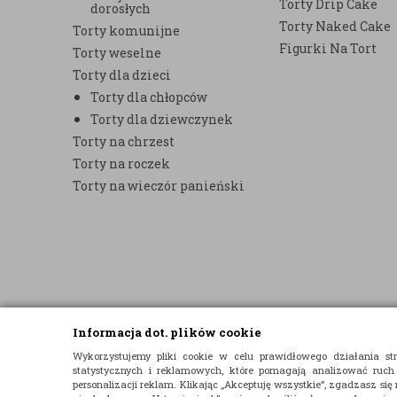
Torty Drip Cake
dorosłych
Torty Naked Cake
Torty komunijne
Figurki Na Tort
Torty weselne
Torty dla dzieci
Torty dla chłopców
Torty dla dziewczynek
Torty na chrzest
Torty na roczek
Torty na wieczór panieński
Informacja dot. plików cookie
© 2015 E-TORT.PL - WSZELKIE PRAWA ZASTRZEŻONE
Wykorzystujemy pliki cookie w celu prawidłowego działania 
statystycznych i reklamowych, które pomagają analizować ruch
PROJEKT I OPROGRAMOWANIE SKLEPU:
EBEXO
personalizacji reklam. Klikając „Akceptuję wszystkie”, zgadzasz się