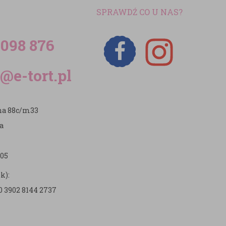
SPRAWDŹ CO U NAS?
 098 876
@e-tort.pl
zna 88c/m33
a
05
k):
0 3902 8144 2737