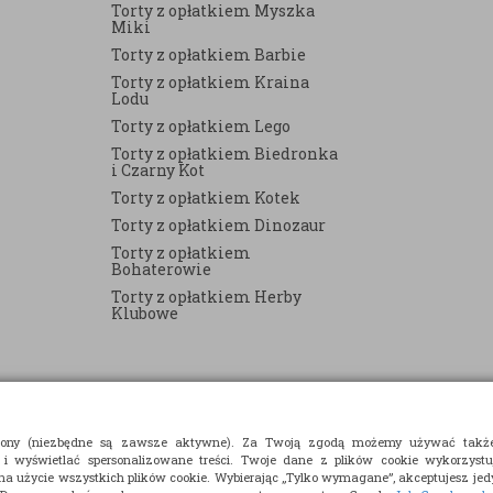
Torty z opłatkiem Myszka
Miki
Torty z opłatkiem Barbie
Torty z opłatkiem Kraina
Lodu
Torty z opłatkiem Lego
Torty z opłatkiem Biedronka
i Czarny Kot
Torty z opłatkiem Kotek
Torty z opłatkiem Dinozaur
Torty z opłatkiem
Bohaterowie
Torty z opłatkiem Herby
Klubowe
strony (niezbędne są zawsze aktywne). Za Twoją zgodą możemy używać takż
 i wyświetlać spersonalizowane treści. Twoje dane z plików cookie wykorzyst
 na użycie wszystkich plików cookie. Wybierając „Tylko wymagane”, akceptujesz jedy