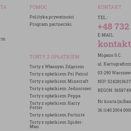
NTA
POMOC
KONTAKT
Polityka prywatności
TEL.:
+48 732
Program partnerski
E-MAIL:
irm
kontakt
Migano S.C.
TORTY Z OPŁATKIEM
ul. Kartografic
Torty z Własnym Zdjęciem
03-290 Warszaw
Torty z opłatkiem Psi Patrol
Torty z opłatkiem Minecraft
NIP: 5242813637
e
Torty z opłatkiem Jednorożec
REGON: 3658749
Torty z opłatkiem Peppa
Nr konta (mBan
Torty z opłatkiem Harry
Potter
36 1140 2004 000
Torty z opłatkiem Fortnite
Torty z opłatkiem Spider-
Man