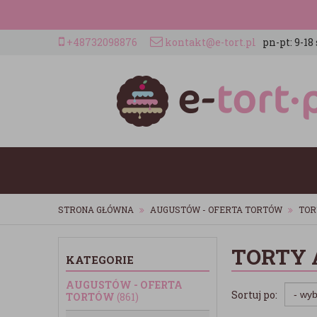
+48732098876
kontakt@e-tort.pl
pn-pt: 9-18 
STRONA GŁÓWNA
AUGUSTÓW - OFERTA TORTÓW
TOR
TORTY
KATEGORIE
AUGUSTÓW - OFERTA
Sortuj po:
TORTÓW
(861)