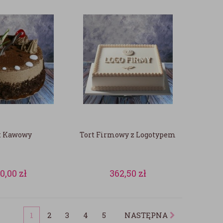
t Kawowy
Tort Firmowy z Logotypem
80,00
zł
362,50
zł
1
2
3
4
5
NASTĘPNA