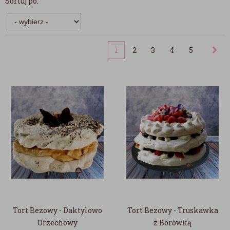
Sortuj po:
1
2
3
4
5
Tort Bezowy - Daktylowo
Tort Bezowy - Truskawka
Orzechowy
z Borówką