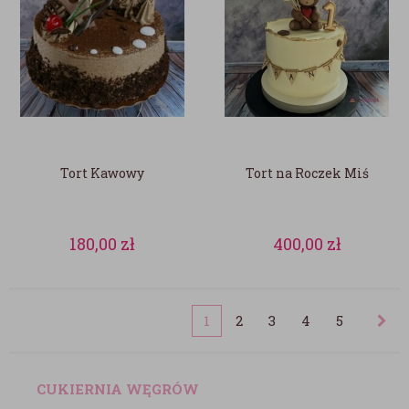
Tort Kawowy
Tort na Roczek Miś
180,00
zł
400,00
zł
1
2
3
4
5
CUKIERNIA WĘGRÓW