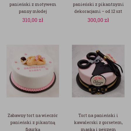
panieński z motywem
panieński z pikantnymi
panny młodej
dekoracjami – od 12 szt
310,00
zł
300,00
zł
Zabawny tort na wieczór
Tort na panieński i
panieński z pikantną
kawalerski z gorsetem,
figurką
maską i pejczem