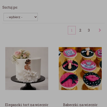
Sortuj po:
1
2
3
Elegancki tort na wieczór
Babeczki na wieczór