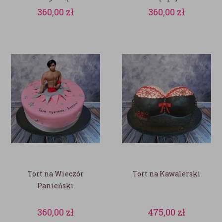
360,00
zł
360,00
zł
Tort na Wieczór
Tort na Kawalerski
Panieński
360,00
zł
475,00
zł