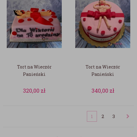
Tort na Wieczór
Tort na Wieczór
Panieński
Panieński
320,00
zł
340,00
zł
1
2
3