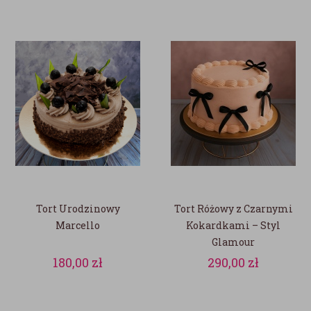
Tort Urodzinowy
Tort Różowy z Czarnymi
Marcello
Kokardkami – Styl
Glamour
180,00
zł
290,00
zł