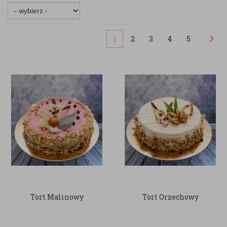
1
2
3
4
5
Tort Malinowy
Tort Orzechowy