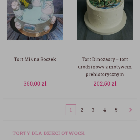
Tort Miś na Roczek
Tort Dinozaury – tort
urodzinowy z motywem
prehistorycznym
360,00
zł
202,50
zł
1
2
3
4
5
TORTY DLA DZIECI OTWOCK