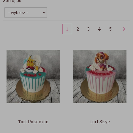
Sortuj po:
1
2
3
4
5
Tort Pokemon
Tort Skye