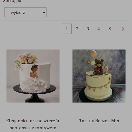
Sortuj po:
1
2
3
4
5
Elegancki tort na wieczór
Tort na Roczek Miś
panieński z motywem