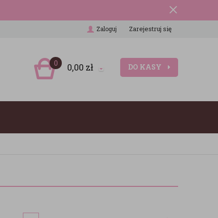
Zarejestruj się
Zaloguj
0
0,00
zł
DO KASY