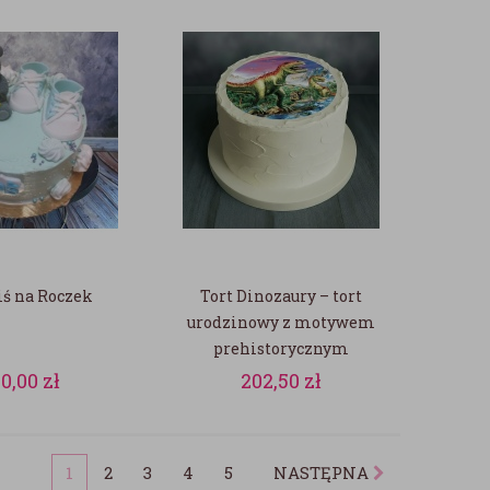
iś na Roczek
Tort Dinozaury – tort
urodzinowy z motywem
prehistorycznym
60,00
zł
202,50
zł
1
2
3
4
5
NASTĘPNA