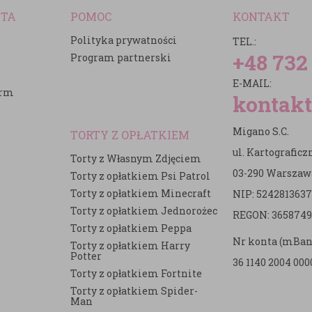
NTA
POMOC
KONTAKT
Polityka prywatności
TEL.:
+48 732
Program partnerski
E-MAIL:
irm
kontakt
Migano S.C.
TORTY Z OPŁATKIEM
ul. Kartografic
Torty z Własnym Zdjęciem
03-290 Warszaw
Torty z opłatkiem Psi Patrol
Torty z opłatkiem Minecraft
NIP: 5242813637
e
Torty z opłatkiem Jednorożec
REGON: 3658749
Torty z opłatkiem Peppa
Nr konta (mBan
Torty z opłatkiem Harry
Potter
36 1140 2004 000
Torty z opłatkiem Fortnite
Torty z opłatkiem Spider-
Man