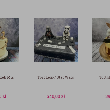
czek Miś
Tort Lego / Star Wars
Tort H
0
zł
540,00
zł
3