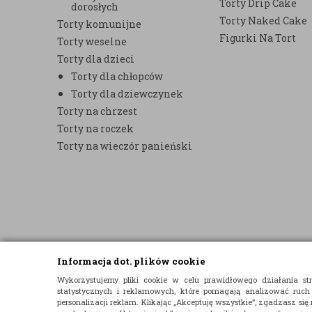
Torty Drip Cake
dorosłych
Torty Naked Cake
Torty komunijne
Figurki Na Tort
Torty weselne
Torty dla dzieci
Torty dla chłopców
Torty dla dziewczynek
Torty na chrzest
Torty na roczek
Torty na wieczór panieński
Informacja dot. plików cookie
© 2015 E-TORT.PL - WSZELKIE PRAWA ZASTRZEŻONE
Wykorzystujemy pliki cookie w celu prawidłowego działania 
statystycznych i reklamowych, które pomagają analizować ruch
PROJEKT I OPROGRAMOWANIE SKLEPU:
EBEXO
personalizacji reklam. Klikając „Akceptuję wszystkie”, zgadzasz się