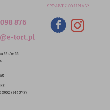
SPRAWDŹ CO U NAS?
 098 876
@e-tort.pl
zna 88c/m33
a
05
k):
0 3902 8144 2737