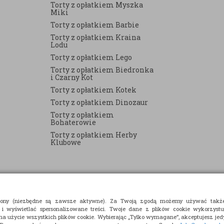
Torty z opłatkiem Myszka
Miki
Torty z opłatkiem Barbie
Torty z opłatkiem Kraina
Lodu
Torty z opłatkiem Lego
Torty z opłatkiem Biedronka
i Czarny Kot
Torty z opłatkiem Kotek
Torty z opłatkiem Dinozaur
Torty z opłatkiem
Bohaterowie
Torty z opłatkiem Herby
Klubowe
strony (niezbędne są zawsze aktywne). Za Twoją zgodą możemy używać takż
 i wyświetlać spersonalizowane treści. Twoje dane z plików cookie wykorzyst
 na użycie wszystkich plików cookie. Wybierając „Tylko wymagane”, akceptujesz jedy