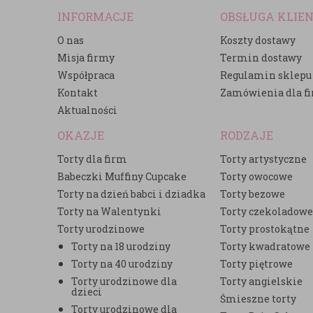
INFORMACJE
OBSŁUGA KLIE
O nas
Koszty dostawy
Misja firmy
Termin dostawy
Współpraca
Regulamin sklepu
Kontakt
Zamówienia dla f
Aktualności
OKAZJE
RODZAJE
Torty dla firm
Torty artystyczne
Babeczki Muffiny Cupcake
Torty owocowe
Torty na dzień babci i dziadka
Torty bezowe
Torty na Walentynki
Torty czekoladow
Torty urodzinowe
Torty prostokątne
Torty na 18 urodziny
Torty kwadratowe
Torty na 40 urodziny
Torty piętrowe
Torty urodzinowe dla
Torty angielskie
dzieci
Śmieszne torty
Torty urodzinowe dla