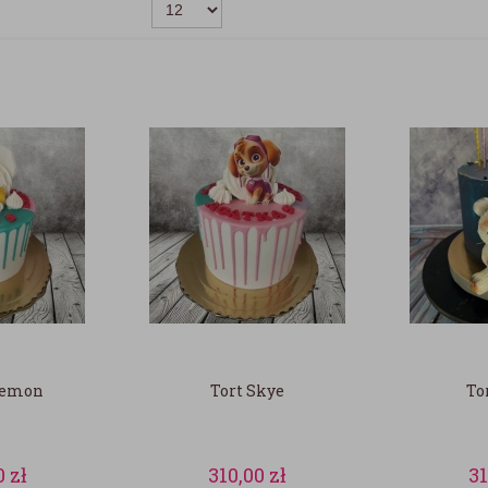
kemon
Tort Skye
To
0
zł
310,00
zł
3