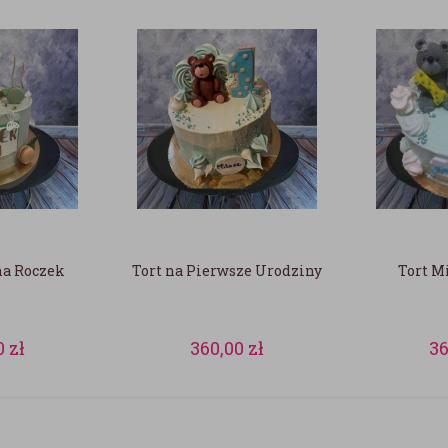
na Roczek
Tort na Pierwsze Urodziny
Tort M
0
zł
360,00
zł
3