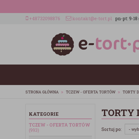
+48732098876
kontakt@e-tort.pl
pn-pt: 9-18 
STRONA GŁÓWNA
TCZEW - OFERTA TORTÓW
TORTY D
TORTY 
KATEGORIE
TCZEW - OFERTA TORTÓW
Sortuj po:
(993)