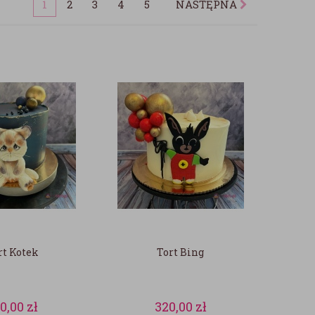
1
2
3
4
5
NASTĘPNA
rt Kotek
Tort Bing
10,00
zł
320,00
zł