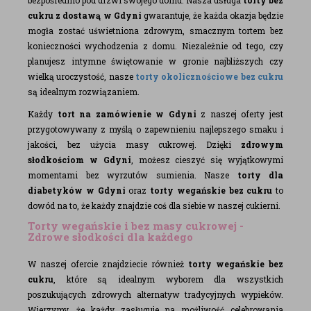
bezpośrednio pod drzwi swojego domu. Nasza usługa
torty bez
cukru z dostawą w Gdyni
gwarantuje, że każda okazja będzie
mogła zostać uświetniona zdrowym, smacznym tortem bez
konieczności wychodzenia z domu. Niezależnie od tego, czy
planujesz intymne świętowanie w gronie najbliższych czy
wielką uroczystość, nasze
torty okolicznościowe bez cukru
są idealnym rozwiązaniem.
Każdy
tort na zamówienie w Gdyni
z naszej oferty jest
przygotowywany z myślą o zapewnieniu najlepszego smaku i
jakości, bez użycia masy cukrowej. Dzięki
zdrowym
słodkościom w Gdyni
, możesz cieszyć się wyjątkowymi
momentami bez wyrzutów sumienia. Nasze
torty dla
diabetyków w Gdyni
oraz
torty wegańskie bez cukru
to
dowód na to, że każdy znajdzie coś dla siebie w naszej cukierni.
Torty wegańskie i bez masy cukrowej -
Zdrowe słodkości dla każdego
W naszej ofercie znajdziecie również
torty wegańskie bez
cukru
, które są idealnym wyborem dla wszystkich
poszukujących zdrowych alternatyw tradycyjnych wypieków.
Wierzymy, że każdy zasługuje na możliwość celebrowania