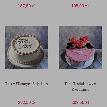
187,50
zł
195,00
zł
Tort z Własnym Zdjęciem
Tort Urodzinowy z
Kwiatami
202,50
zł
202,50
zł