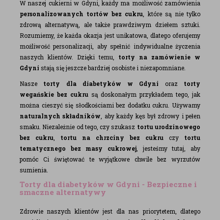
W naszej cukierni w Gdyni, każdy ma możliwość zamówienia
personalizowanych tortów bez cukru
, które są nie tylko
zdrową alternatywą, ale także prawdziwym dziełem sztuki.
Rozumiemy, że każda okazja jest unikatowa, dlatego oferujemy
możliwość personalizacji, aby spełnić indywidualne życzenia
naszych klientów. Dzięki temu,
torty na zamówienie w
Gdyni
stają się jeszcze bardziej osobiste i niezapomniane.
Nasze
torty dla diabetyków w Gdyni
oraz
torty
wegańskie bez cukru
są doskonałym przykładem tego, jak
można cieszyć się słodkościami bez dodatku cukru. Używamy
naturalnych składników
, aby każdy kęs był zdrowy i pełen
smaku. Niezależnie od tego, czy szukasz
tortu urodzinowego
bez cukru
,
tortu na chrzciny bez cukru
czy
tortu
tematycznego bez masy cukrowej
, jesteśmy tutaj, aby
pomóc Ci świętować te wyjątkowe chwile bez wyrzutów
sumienia.
Torty dla diabetyków w Gdyni - Bezpieczne i
smaczne alternatywy
Zdrowie naszych klientów jest dla nas priorytetem, dlatego