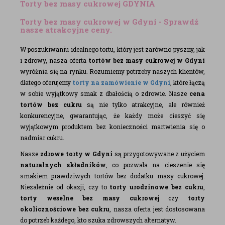
Torty bez masy cukrowej GDYNIA
Torty bez masy cukrowej w Gdyni - Sprawdź
nasze atrakcyjne ceny.
W poszukiwaniu idealnego tortu, który jest zarówno pyszny, jak
i zdrowy, nasza oferta
tortów bez masy cukrowej w Gdyni
wyróżnia się na rynku. Rozumiemy potrzeby naszych klientów,
dlatego oferujemy
torty na zamówienie w Gdyni
, które łączą
w sobie wyjątkowy smak z dbałością o zdrowie. Nasze
cena
tortów bez cukru
są nie tylko atrakcyjne, ale również
konkurencyjne, gwarantując, że każdy może cieszyć się
wyjątkowym produktem bez konieczności martwienia się o
nadmiar cukru.
Nasze
zdrowe torty w Gdyni
są przygotowywane z użyciem
naturalnych składników
, co pozwala na cieszenie się
smakiem prawdziwych tortów bez dodatku masy cukrowej.
Niezależnie od okazji, czy to
torty urodzinowe bez cukru
,
torty weselne bez masy cukrowej
czy
torty
okolicznościowe bez cukru
, nasza oferta jest dostosowana
do potrzeb każdego, kto szuka zdrowszych alternatyw.