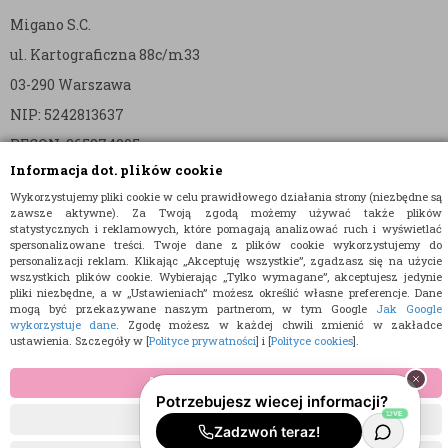
Migano S.C.
ul. Kartograficzna 88c/m33
03-290 Warszawa
NIP: 5242813637
REGON: 365874905
Informacja dot. plików cookie
Nr konta (mBank):
Wykorzystujemy pliki cookie w celu prawidłowego działania strony (niezbędne są
36 1140 2004 0000 3902 8144 2737
zawsze aktywne). Za Twoją zgodą możemy używać także plików
statystycznych i reklamowych, które pomagają analizować ruch i wyświetlać
spersonalizowane treści. Twoje dane z plików cookie wykorzystujemy do
personalizacji reklam. Klikając „Akceptuję wszystkie”, zgadzasz się na użycie
wszystkich plików cookie. Wybierając „Tylko wymagane”, akceptujesz jedynie
pliki niezbędne, a w „Ustawieniach” możesz określić własne preferencje. Dane
mogą być przekazywane naszym partnerom, w tym Google
Jak Google
wykorzystuje dane
. Zgodę możesz w każdej chwili zmienić w zakładce
© 2015 E-TORT.PL - WSZELKIE PRAWA ZASTRZEŻONE
ustawienia. Szczegóły w [
Polityce prywatności
] i [
Polityce cookies
].
PROJEKT I OPROGRAMOWANIE SKLEPU:
EBEXO
AKCEPTUJĘ WSZYSTKIE
TYLKO WYMAGANE