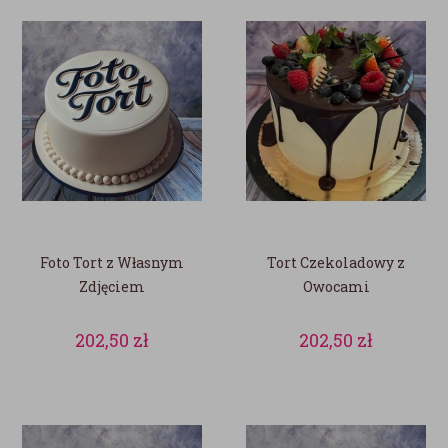
Foto Tort z Własnym
Tort Czekoladowy z
Zdjęciem
Owocami
202,50
zł
202,50
zł