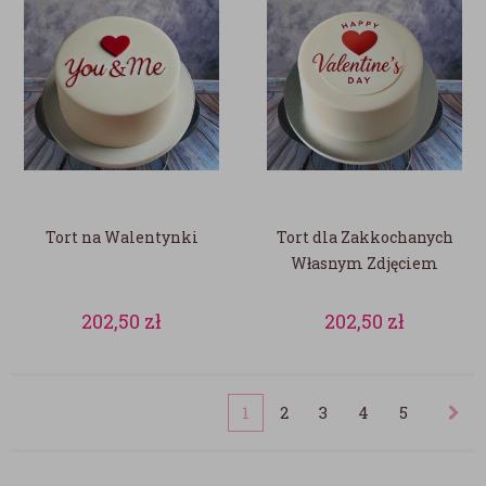
Tort na Walentynki
Tort dla Zakkochanych
Własnym Zdjęciem
202,50
zł
202,50
zł
1
2
3
4
5