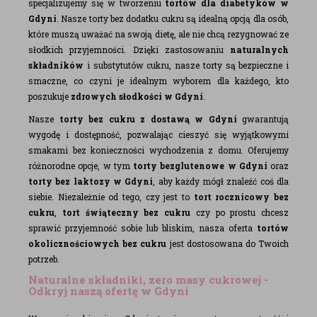
specjalizujemy się w tworzeniu
tortów dla diabetyków w
Gdyni
. Nasze torty bez dodatku cukru są idealną opcją dla osób,
które muszą uważać na swoją dietę, ale nie chcą rezygnować ze
słodkich przyjemności. Dzięki zastosowaniu
naturalnych
składników
i substytutów cukru, nasze torty są bezpieczne i
smaczne, co czyni je idealnym wyborem dla każdego, kto
poszukuje
zdrowych słodkości w Gdyni
.
Nasze
torty bez cukru z dostawą w Gdyni
gwarantują
wygodę i dostępność, pozwalając cieszyć się wyjątkowymi
smakami bez konieczności wychodzenia z domu. Oferujemy
różnorodne opcje, w tym
torty bezglutenowe w Gdyni
oraz
torty bez laktozy w Gdyni
, aby każdy mógł znaleźć coś dla
siebie. Niezależnie od tego, czy jest to
tort rocznicowy bez
cukru
,
tort świąteczny bez cukru
czy po prostu chcesz
sprawić przyjemność sobie lub bliskim, nasza oferta
tortów
okolicznościowych bez cukru
jest dostosowana do Twoich
potrzeb.
Naturalne składniki, zero masy cukrowej -
Odkryj naszą ofertę w Gdyni