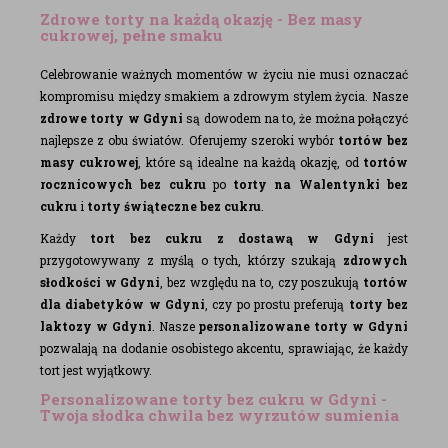
Zdrowe torty na każdą okazję - Bez masy
cukrowej, pełne smaku
Celebrowanie ważnych momentów w życiu nie musi oznaczać
kompromisu między smakiem a zdrowym stylem życia. Nasze
zdrowe torty w Gdyni
są dowodem na to, że można połączyć
najlepsze z obu światów. Oferujemy szeroki wybór
tortów bez
masy cukrowej
, które są idealne na każdą okazję, od
tortów
rocznicowych bez cukru
po
torty na Walentynki bez
cukru
i
torty świąteczne bez cukru
.
Każdy
tort bez cukru z dostawą w Gdyni
jest
przygotowywany z myślą o tych, którzy szukają
zdrowych
słodkości w Gdyni
, bez względu na to, czy poszukują
tortów
dla diabetyków w Gdyni
, czy po prostu preferują
torty bez
laktozy w Gdyni
. Nasze
personalizowane torty w Gdyni
pozwalają na dodanie osobistego akcentu, sprawiając, że każdy
tort jest wyjątkowy.
Personalizowane torty bez cukru w Gdyni -
Twoja słodka chwila bez wyrzutów sumienia