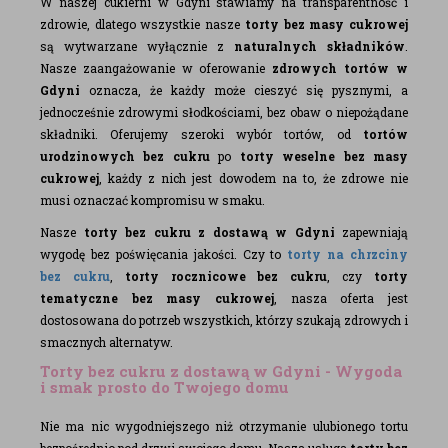
W naszej cukierni w Gdyni stawiamy na transparentność i
zdrowie, dlatego wszystkie nasze
torty bez masy cukrowej
są wytwarzane wyłącznie z
naturalnych składników
.
Nasze zaangażowanie w oferowanie
zdrowych tortów w
Gdyni
oznacza, że każdy może cieszyć się pysznymi, a
jednocześnie zdrowymi słodkościami, bez obaw o niepożądane
składniki. Oferujemy szeroki wybór tortów, od
tortów
urodzinowych bez cukru
po
torty weselne bez masy
cukrowej
, każdy z nich jest dowodem na to, że zdrowe nie
musi oznaczać kompromisu w smaku.
Nasze
torty bez cukru z dostawą w Gdyni
zapewniają
wygodę bez poświęcania jakości. Czy to
torty na chrzciny
bez cukru
,
torty rocznicowe bez cukru
, czy
torty
tematyczne bez masy cukrowej
, nasza oferta jest
dostosowana do potrzeb wszystkich, którzy szukają zdrowych i
smacznych alternatyw.
Torty bez cukru z dostawą w Gdyni - Wygoda
i smak prosto do Twojego domu
Nie ma nic wygodniejszego niż otrzymanie ulubionego tortu