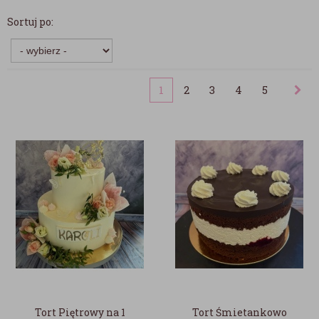
Sortuj po:
1
2
3
4
5
Tort Piętrowy na 1
Tort Śmietankowo