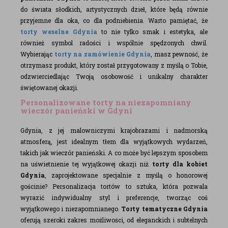
do świata słodkich, artystycznych dzieł, które będą równie
przyjemne dla oka, co dla podniebienia. Warto pamiętać, że
torty weselne Gdynia
to nie tylko smak i estetyka, ale
również symbol radości i wspólnie spędzonych chwil.
Wybierając
torty na zamówienie Gdynia
, masz pewność, że
otrzymasz produkt, który został przygotowany z myślą o Tobie,
odzwierciedlając Twoją osobowość i unikalny charakter
świętowanej okazji.
Personalizowane torty na niezapomniany
wieczór panieński w Gdyni
Gdynia, z jej malowniczymi krajobrazami i nadmorską
atmosferą, jest idealnym tłem dla wyjątkowych wydarzeń,
takich jak wieczór panieński. A co może być lepszym sposobem
na uświetnienie tej wyjątkowej okazji niż
torty dla kobiet
Gdynia
, zaprojektowane specjalnie z myślą o honorowej
gościnie? Personalizacja tortów to sztuka, która pozwala
wyrazić indywidualny styl i preferencje, tworząc coś
wyjątkowego i niezapomnianego.
Torty tematyczne Gdynia
oferują szeroki zakres możliwości, od eleganckich i subtelnych