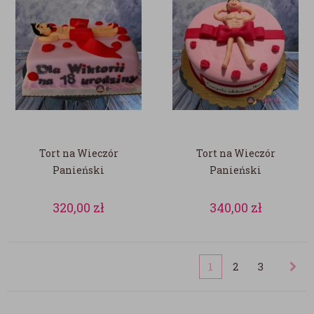
Tort na Wieczór
Tort na Wieczór
Panieński
Panieński
320,00
zł
340,00
zł
1
2
3