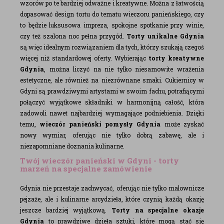
wzorów po te bardziej odważne i kreatywne. Można z łatwością
dopasować design tortu do tematu wieczoru panieńskiego, czy
to będzie luksusowa impreza, spokojne spotkanie przy winie,
czy też szalona noc pełna przygód.
Torty unikalne Gdynia
są więc idealnym rozwiązaniem dla tych, którzy szukają czegoś
więcej niż standardowej oferty. Wybierając
torty kreatywne
Gdynia
, można liczyć na nie tylko niesamowite wrażenia
estetyczne, ale również na niezrównane smaki. Cukiernicy w
Gdyni są prawdziwymi artystami w swoim fachu, potrafiącymi
połączyć wyjątkowe składniki w harmonijną całość, która
zadowoli nawet najbardziej wymagające podniebienia. Dzięki
temu,
wieczór panieński pomysły Gdynia
może zyskać
nowy wymiar, oferując nie tylko dobrą zabawę, ale i
niezapomniane doznania kulinarne.
Twój wieczór panieński w Gdyni - torty
marzeń na specjalne zamówienie
Gdynia nie przestaje zachwycać, oferując nie tylko malownicze
pejzaże, ale i kulinarne arcydzieła, które czynią każdą okazję
jeszcze bardziej wyjątkową.
Torty na specjalne okazje
Gdynia
to prawdziwe dzieła sztuki, które mogą stać się