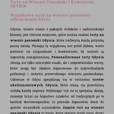
Torty na Wieczór Panieński i Kawalerski -
GDYNIA
Wyjątkowe torty na wieczór panieński -
odkryj magię Gdyni
Gdynia, miasto znane z pięknych widoków i nadmorskiego
klimatu, jest również miejscem, gdzie można znaleźć
torty na
wieczór panieński Gdynia
, które zachwycą każdą przyszłą
pannę młodą. Planując tę wyjątkową noc przed ślubem, warto
postawić na oryginalność i kreatywność, by uczynić ją
naprawdę niezapomnianą.
Personalizowane torty Gdynia
oferują nie tylko niezwykłe smaki, ale i niepowtarzalne wzory,
które mogą być idealnie dopasowane do indywidualnych
preferencji i motywu przewodniego wieczoru panieńskiego.
Cukiernie w Gdyni specjalizują się w tworzeniu
tortów
okolicznościowych Gdynia
, które staną się prawdziwą
ozdobą każdej imprezy. Wybierając tort na tę specjalną okazję,
możemy liczyć na bogactwo smaków, od tradycyjnych po te
bardziej ekstrawaganckie, co pozwala dopasować deser do
gustów wszystkich uczestników.
Zamów tort na wieczór
panieński Gdynia
to hasło, które otwiera przed nami drzwi