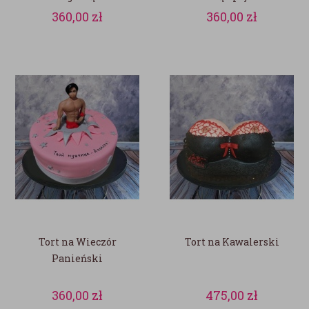
360,00
zł
360,00
zł
Tort na Wieczór
Tort na Kawalerski
Panieński
360,00
zł
475,00
zł