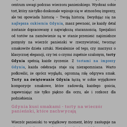
centrum uwagi podczas wieczoru panieńskiego. Wyobraź sobie
tort, który nie tylko doskonale wpisuje się w atmosferę imprezy,
ale też opowiada historię – Twoją historię. Decydując się na
najlepsza cukiernia Gdynia
, masz pewność, że każdy detal
zostanie dopracowany z największą starannością. Specjaliści
od tortów na zamówienie są w stanie przenieść najśmielsze
pomysły na wieczór panieński w rzeczywistość, tworząc
smakowite dzieła sztuki. Niezależnie od tego, czy marzysz o
klasycznej elegancji, czy też o czymś zupełnie szalonym,
torty
Gdynia
spełnią każde życzenie. Z
tortami na imprezy
Gdynia
, każda celebracja staje się niezapomniana. Warto
podkreślić, że oprócz wyglądu, ogromną rolę odgrywa smak.
Torty na świętowanie Gdynia
łączą w sobie wyjątkowe
kompozycje smakowe, które zadowolą każdego gościa,
zapewniając nie tylko piękno dla oczu, ale i rozkosz dla
podniebienia.
Gdynia kusi smakami - torty na wieczór
panieński, które zachwycają
Wieczór panieński to wyjątkowy moment, który zasługuje na