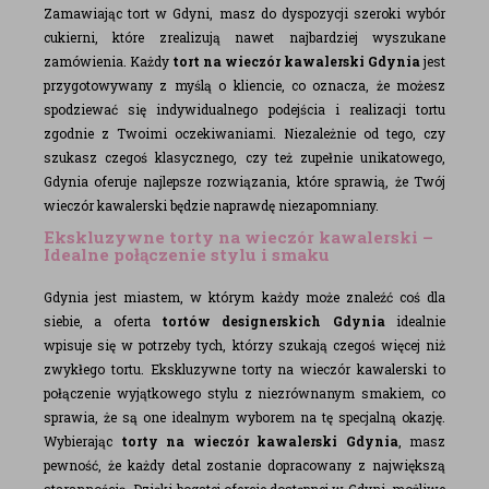
Zamawiając tort w Gdyni, masz do dyspozycji szeroki wybór
cukierni, które zrealizują nawet najbardziej wyszukane
zamówienia. Każdy
tort na wieczór kawalerski Gdynia
jest
przygotowywany z myślą o kliencie, co oznacza, że możesz
spodziewać się indywidualnego podejścia i realizacji tortu
zgodnie z Twoimi oczekiwaniami. Niezależnie od tego, czy
szukasz czegoś klasycznego, czy też zupełnie unikatowego,
Gdynia oferuje najlepsze rozwiązania, które sprawią, że Twój
wieczór kawalerski będzie naprawdę niezapomniany.
Ekskluzywne torty na wieczór kawalerski –
Idealne połączenie stylu i smaku
Gdynia jest miastem, w którym każdy może znaleźć coś dla
siebie, a oferta
tortów designerskich Gdynia
idealnie
wpisuje się w potrzeby tych, którzy szukają czegoś więcej niż
zwykłego tortu. Ekskluzywne torty na wieczór kawalerski to
połączenie wyjątkowego stylu z niezrównanym smakiem, co
sprawia, że są one idealnym wyborem na tę specjalną okazję.
Wybierając
torty na wieczór kawalerski Gdynia
, masz
pewność, że każdy detal zostanie dopracowany z największą