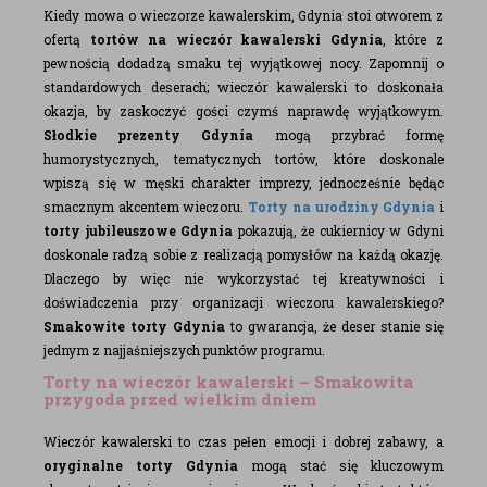
Kiedy mowa o wieczorze kawalerskim, Gdynia stoi otworem z
ofertą
tortów na wieczór kawalerski Gdynia
, które z
pewnością dodadzą smaku tej wyjątkowej nocy. Zapomnij o
standardowych deserach; wieczór kawalerski to doskonała
okazja, by zaskoczyć gości czymś naprawdę wyjątkowym.
Słodkie prezenty Gdynia
mogą przybrać formę
humorystycznych, tematycznych tortów, które doskonale
wpiszą się w męski charakter imprezy, jednocześnie będąc
smacznym akcentem wieczoru.
Torty na urodziny Gdynia
i
torty jubileuszowe Gdynia
pokazują, że cukiernicy w Gdyni
doskonale radzą sobie z realizacją pomysłów na każdą okazję.
Dlaczego by więc nie wykorzystać tej kreatywności i
doświadczenia przy organizacji wieczoru kawalerskiego?
Smakowite torty Gdynia
to gwarancja, że deser stanie się
jednym z najjaśniejszych punktów programu.
Torty na wieczór kawalerski – Smakowita
przygoda przed wielkim dniem
Wieczór kawalerski to czas pełen emocji i dobrej zabawy, a
oryginalne torty Gdynia
mogą stać się kluczowym