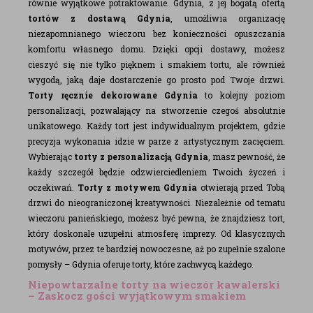
równie wyjątkowe potraktowanie. Gdynia, z jej bogatą ofertą
tortów z dostawą Gdynia
, umożliwia organizację
niezapomnianego wieczoru bez konieczności opuszczania
komfortu własnego domu. Dzięki opcji dostawy, możesz
cieszyć się nie tylko pięknem i smakiem tortu, ale również
wygodą, jaką daje dostarczenie go prosto pod Twoje drzwi.
Torty ręcznie dekorowane Gdynia
to kolejny poziom
personalizacji, pozwalający na stworzenie czegoś absolutnie
unikatowego. Każdy tort jest indywidualnym projektem, gdzie
precyzja wykonania idzie w parze z artystycznym zacięciem.
Wybierając
torty z personalizacją Gdynia
, masz pewność, że
każdy szczegół będzie odzwierciedleniem Twoich życzeń i
oczekiwań.
Torty z motywem Gdynia
otwierają przed Tobą
drzwi do nieograniczonej kreatywności. Niezależnie od tematu
wieczoru panieńskiego, możesz być pewna, że znajdziesz tort,
który doskonale uzupełni atmosferę imprezy. Od klasycznych
motywów, przez te bardziej nowoczesne, aż po zupełnie szalone
pomysły – Gdynia oferuje torty, które zachwycą każdego.
Niepowtarzalne torty na wieczór kawalerski
– Zaskocz gości wyjątkowym smakiem