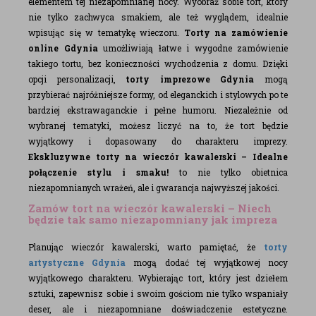
elementem tej niezapomnianej nocy. Wyobraź sobie tort, który
nie tylko zachwyca smakiem, ale też wyglądem, idealnie
wpisując się w tematykę wieczoru.
Torty na zamówienie
online Gdynia
umożliwiają łatwe i wygodne zamówienie
takiego tortu, bez konieczności wychodzenia z domu. Dzięki
opcji personalizacji,
torty imprezowe Gdynia
mogą
przybierać najróżniejsze formy, od eleganckich i stylowych po te
bardziej ekstrawaganckie i pełne humoru. Niezależnie od
wybranej tematyki, możesz liczyć na to, że tort będzie
wyjątkowy i dopasowany do charakteru imprezy.
Ekskluzywne torty na wieczór kawalerski – Idealne
połączenie stylu i smaku!
to nie tylko obietnica
niezapomnianych wrażeń, ale i gwarancja najwyższej jakości.
Zamów tort na wieczór kawalerski – Niech
będzie tak samo niezapomniany jak impreza
Planując wieczór kawalerski, warto pamiętać, że
torty
artystyczne Gdynia
mogą dodać tej wyjątkowej nocy
wyjątkowego charakteru. Wybierając tort, który jest dziełem
sztuki, zapewnisz sobie i swoim gościom nie tylko wspaniały
deser, ale i niezapomniane doświadczenie estetyczne.