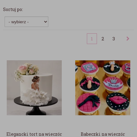
Sortuj po:
1
2
3
Elegancki tort na wieczór
Babeczki na wieczór