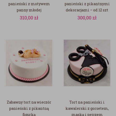
panieński z motywem
panieński z pikantnymi
panny młodej
dekoracjami – od 12 szt
310,00
zł
300,00
zł
Zabawny tort na wieczór
Tort na panieński i
panieński z pikantną
kawalerski z gorsetem,
figurką
maską i pejczem