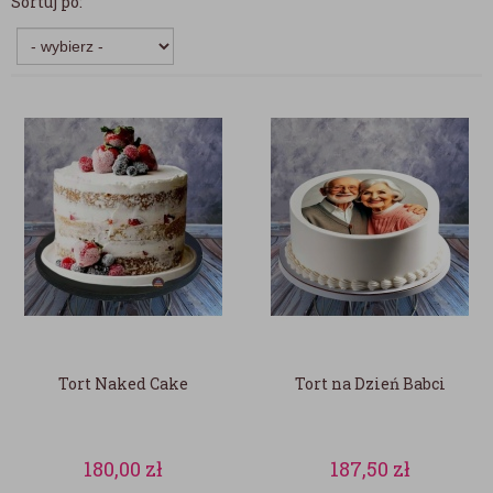
Sortuj po:
Tort Naked Cake
Tort na Dzień Babci
180,00
zł
187,50
zł