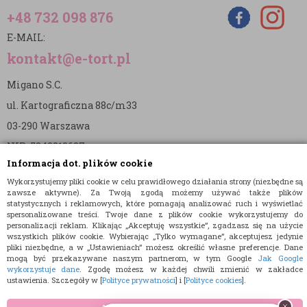
+48 732 098 876
E-MAIL:
kontakt@e-tort.pl
Migano S.C.
ul. Kartograficzna 88c/m33
03-290 Warszawa
NIP: 5242813637
Informacja dot. plików cookie
REGON: 365874905
Wykorzystujemy pliki cookie w celu prawidłowego działania strony (niezbędne są
Nr konta (mBank):
zawsze aktywne). Za Twoją zgodą możemy używać także plików
statystycznych i reklamowych, które pomagają analizować ruch i wyświetlać
36 1140 2004 0000 3902 8144 2737
spersonalizowane treści. Twoje dane z plików cookie wykorzystujemy do
personalizacji reklam. Klikając „Akceptuję wszystkie”, zgadzasz się na użycie
wszystkich plików cookie. Wybierając „Tylko wymagane”, akceptujesz jedynie
pliki niezbędne, a w „Ustawieniach” możesz określić własne preferencje. Dane
mogą być przekazywane naszym partnerom, w tym Google
Jak Google
wykorzystuje dane
. Zgodę możesz w każdej chwili zmienić w zakładce
ustawienia. Szczegóły w [
Polityce prywatności
] i [
Polityce cookies
].
© 2015 E-TORT.PL - WSZELKIE PRAWA ZASTRZEŻONE