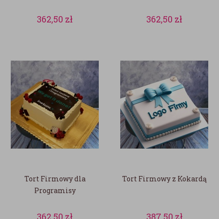
362,50
zł
362,50
zł
Tort Firmowy dla
Tort Firmowy z Kokardą
Programisy
362,50
zł
387,50
zł