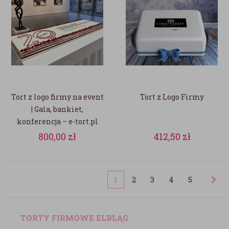
Tort z logo firmy na event
Tort z Logo Firmy
| Gala, bankiet,
konferencja – e-tort.pl
800,00
zł
412,50
zł
1
2
3
4
5
TORTY FIRMOWE ELBLĄG