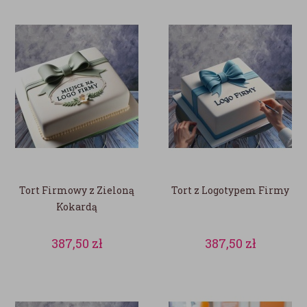
Tort Firmowy z Zieloną
Tort z Logotypem Firmy
Kokardą
387,50
zł
387,50
zł