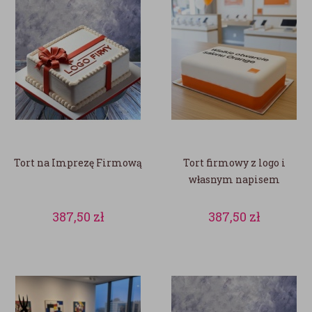
Tort na Imprezę Firmową
Tort firmowy z logo i
własnym napisem
387,50
zł
387,50
zł