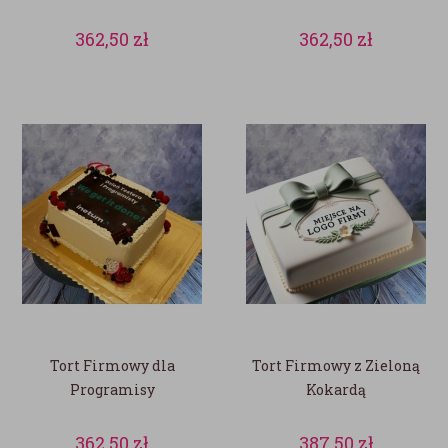
362,50
zł
362,50
zł
Tort Firmowy dla
Tort Firmowy z Zieloną
Programisy
Kokardą
362,50
zł
387,50
zł