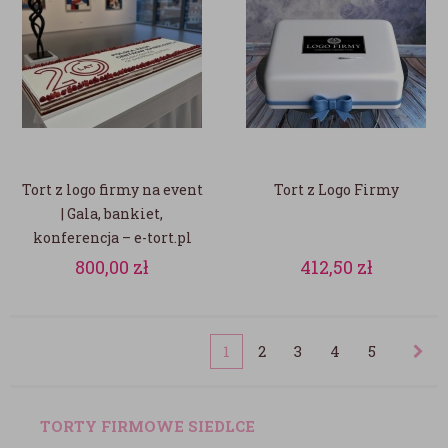
Tort z logo firmy na event
Tort z Logo Firmy
| Gala, bankiet,
konferencja – e-tort.pl
800,00
zł
412,50
zł
1
2
3
4
5
TORTY FIRMOWE SIEDLCE