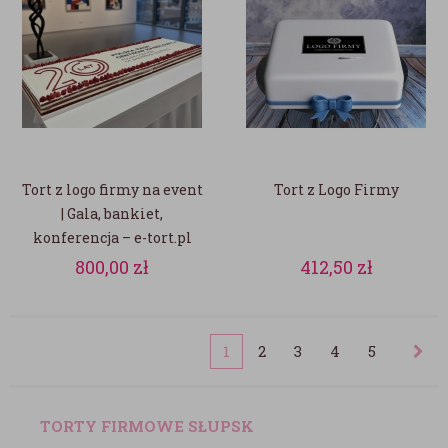
Tort z logo firmy na event
Tort z Logo Firmy
| Gala, bankiet,
konferencja – e-tort.pl
800,00
zł
412,50
zł
1
2
3
4
5
TORTY FIRMOWE SŁUPSK