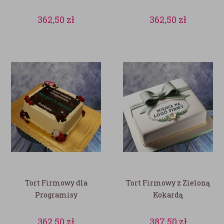
362,50
zł
362,50
zł
Tort Firmowy dla
Tort Firmowy z Zieloną
Programisy
Kokardą
362,50
zł
387,50
zł