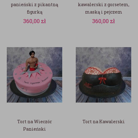
panieński z pikantną
kawalerski z gorsetem,
figurką
maską i pejczem
360,00
zł
360,00
zł
Tort na Wieczór
Tort na Kawalerski
Panieński