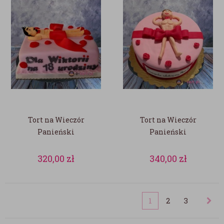
Tort na Wieczór
Tort na Wieczór
Panieński
Panieński
320,00
zł
340,00
zł
1
2
3