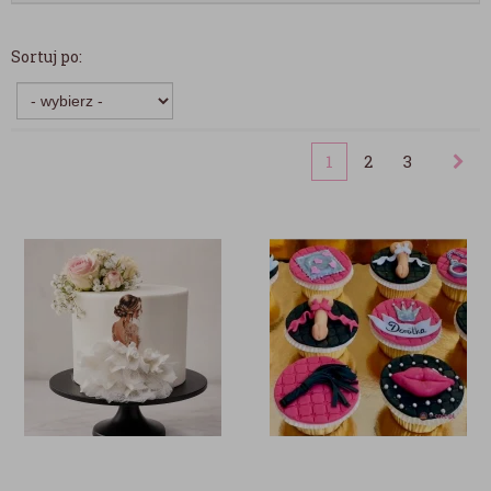
Sortuj po:
1
2
3