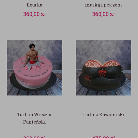
figurką
maską i pejczem
360,00
zł
360,00
zł
Tort na Wieczór
Tort na Kawalerski
Panieński