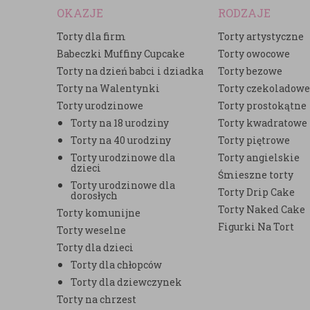
OKAZJE
RODZAJE
Torty dla firm
Torty artystyczne
Babeczki Muffiny Cupcake
Torty owocowe
Torty na dzień babci i dziadka
Torty bezowe
Torty na Walentynki
Torty czekoladow
Torty urodzinowe
Torty prostokątne
Torty na 18 urodziny
Torty kwadratowe
Torty na 40 urodziny
Torty piętrowe
Torty urodzinowe dla
Torty angielskie
dzieci
Śmieszne torty
Torty urodzinowe dla
Torty Drip Cake
dorosłych
Torty Naked Cake
Torty komunijne
Figurki Na Tort
Torty weselne
Torty dla dzieci
Torty dla chłopców
Torty dla dziewczynek
Torty na chrzest