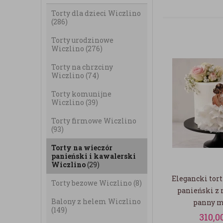
Torty dla dzieci Wiczlino
(286)
Torty urodzinowe
Wiczlino
(276)
Torty na chrzciny
Wiczlino
(74)
Torty komunijne
Wiczlino
(39)
Torty firmowe Wiczlino
(93)
Torty na wieczór
panieński i kawalerski
Wiczlino
(29)
Elegancki tort
Torty bezowe Wiczlino
(8)
panieński 
Balony z helem Wiczlino
panny m
(149)
310,0