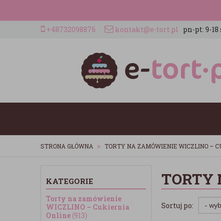
+48732098876
kontakt@e-tort.pl
pn-pt: 9-18 
STRONA GŁÓWNA
TORTY NA ZAMÓWIENIE WICZLINO – C
TORTY 
KATEGORIE
Torty na zamówienie
Sortuj po:
WICZLINO – Cukiernia
Online
(913)