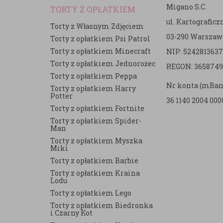
Migano S.C.
TORTY Z OPŁATKIEM
ul. Kartografic
Torty z Własnym Zdjęciem
03-290 Warszaw
Torty z opłatkiem Psi Patrol
Torty z opłatkiem Minecraft
NIP: 5242813637
e
Torty z opłatkiem Jednorożec
REGON: 3658749
Torty z opłatkiem Peppa
Nr konta (mBan
Torty z opłatkiem Harry
Potter
36 1140 2004 000
Torty z opłatkiem Fortnite
Torty z opłatkiem Spider-
Man
Torty z opłatkiem Myszka
Miki
Torty z opłatkiem Barbie
Torty z opłatkiem Kraina
Lodu
Torty z opłatkiem Lego
Torty z opłatkiem Biedronka
i Czarny Kot