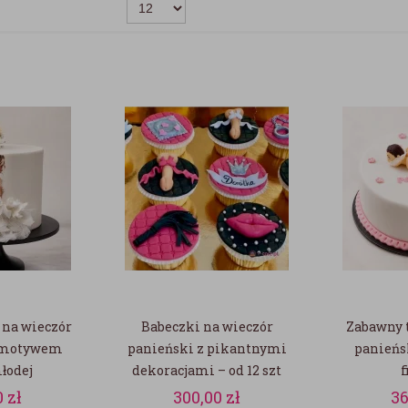
 na wieczór
Babeczki na wieczór
Zabawny t
z motywem
panieński z pikantnymi
panieńs
łodej
dekoracjami – od 12 szt
f
0
zł
300,00
zł
3