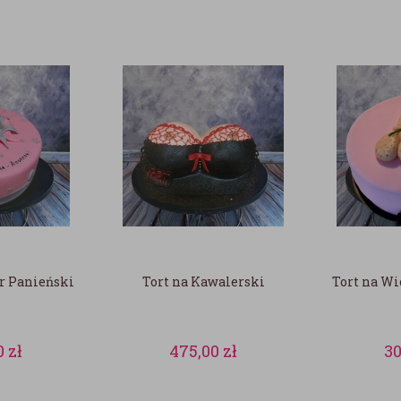
r Panieński
Tort na Kawalerski
Tort na Wi
0
zł
475,00
zł
3