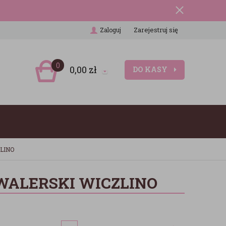
Zarejestruj się
Zaloguj
0
0,00
zł
DO KASY
LINO
WALERSKI WICZLINO