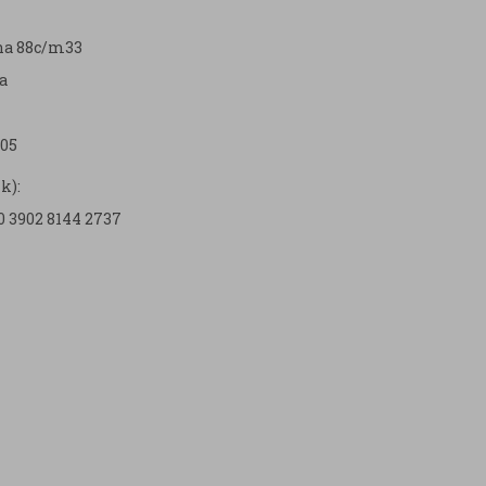
zna 88c/m33
a
05
k):
0 3902 8144 2737