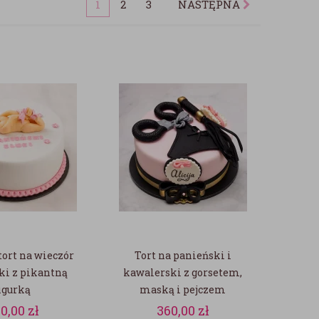
1
2
3
NASTĘPNA
ort na wieczór
Tort na panieński i
ki z pikantną
kawalerski z gorsetem,
igurką
maską i pejczem
60,00
zł
360,00
zł