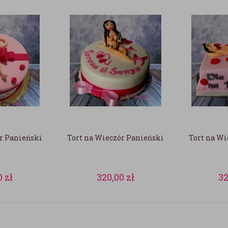
r Panieński
Tort na Wieczór Panieński
Tort na Wi
0
zł
320,00
zł
3