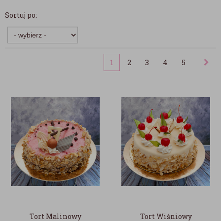
Sortuj po:
1
2
3
4
5
Tort Malinowy
Tort Wiśniowy