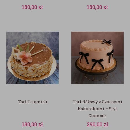
180,00
zł
180,00
zł
Tort Triamisu
Tort Różowy z Czarnymi
Kokardkami – Styl
Glamour
180,00
zł
290,00
zł