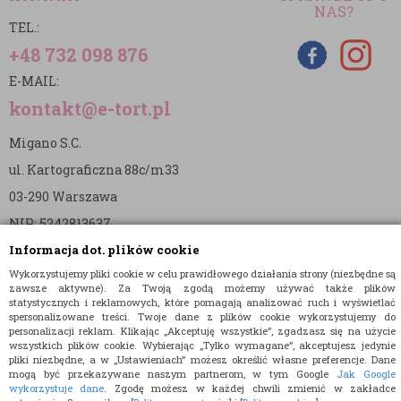
NAS?
TEL.:
+48 732 098 876
E-MAIL:
kontakt@e-tort.pl
Migano S.C.
ul. Kartograficzna 88c/m33
03-290 Warszawa
NIP: 5242813637
Informacja dot. plików cookie
REGON: 365874905
Wykorzystujemy pliki cookie w celu prawidłowego działania strony (niezbędne są
Nr konta (mBank):
zawsze aktywne). Za Twoją zgodą możemy używać także plików
statystycznych i reklamowych, które pomagają analizować ruch i wyświetlać
36 1140 2004 0000 3902 8144 2737
spersonalizowane treści. Twoje dane z plików cookie wykorzystujemy do
personalizacji reklam. Klikając „Akceptuję wszystkie”, zgadzasz się na użycie
wszystkich plików cookie. Wybierając „Tylko wymagane”, akceptujesz jedynie
pliki niezbędne, a w „Ustawieniach” możesz określić własne preferencje. Dane
mogą być przekazywane naszym partnerom, w tym Google
Jak Google
wykorzystuje dane
. Zgodę możesz w każdej chwili zmienić w zakładce