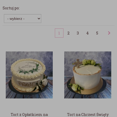
Sortuj po:
1
2
3
4
5
Tort z Opłatkiem na
Tort na Chrzest Święty