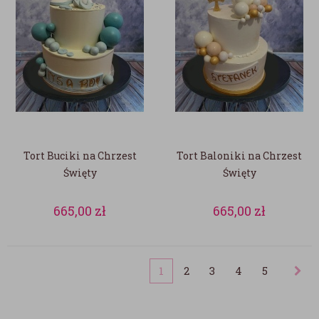
Tort Buciki na Chrzest
Tort Baloniki na Chrzest
Święty
Święty
665,00
zł
665,00
zł
1
2
3
4
5