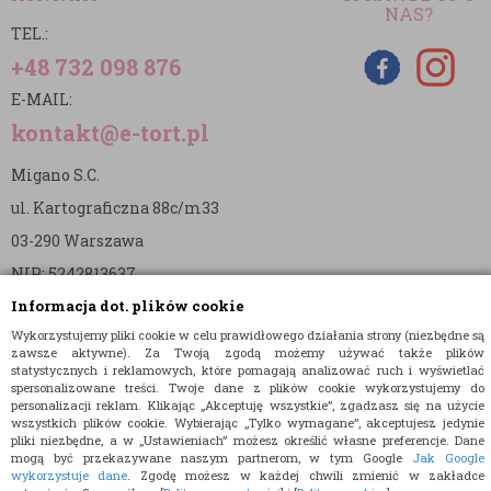
NAS?
TEL.:
+48 732 098 876
E-MAIL:
kontakt@e-tort.pl
Migano S.C.
ul. Kartograficzna 88c/m33
03-290 Warszawa
NIP: 5242813637
Informacja dot. plików cookie
REGON: 365874905
Wykorzystujemy pliki cookie w celu prawidłowego działania strony (niezbędne są
Nr konta (mBank):
zawsze aktywne). Za Twoją zgodą możemy używać także plików
statystycznych i reklamowych, które pomagają analizować ruch i wyświetlać
36 1140 2004 0000 3902 8144 2737
spersonalizowane treści. Twoje dane z plików cookie wykorzystujemy do
personalizacji reklam. Klikając „Akceptuję wszystkie”, zgadzasz się na użycie
wszystkich plików cookie. Wybierając „Tylko wymagane”, akceptujesz jedynie
pliki niezbędne, a w „Ustawieniach” możesz określić własne preferencje. Dane
mogą być przekazywane naszym partnerom, w tym Google
Jak Google
wykorzystuje dane
. Zgodę możesz w każdej chwili zmienić w zakładce