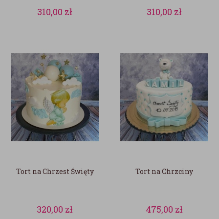
310,00
zł
310,00
zł
Tort na Chrzest Święty
Tort na Chrzciny
320,00
zł
475,00
zł