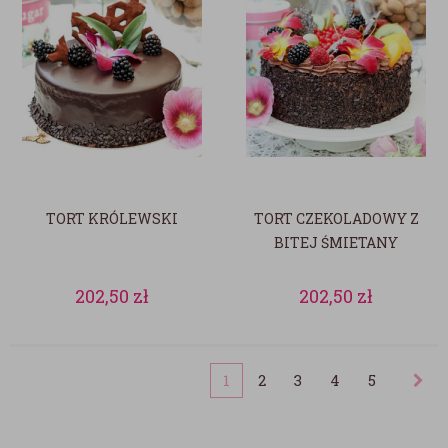
TORT KRÓLEWSKI
TORT CZEKOLADOWY Z
BITEJ ŚMIETANY
202,50
zł
202,50
zł
1
2
3
4
5