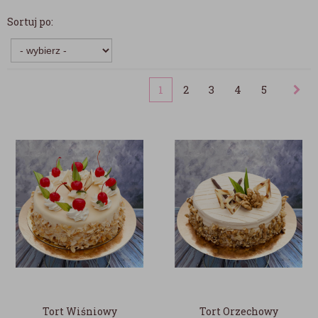
Sortuj po:
1
2
3
4
5
Tort Wiśniowy
Tort Orzechowy