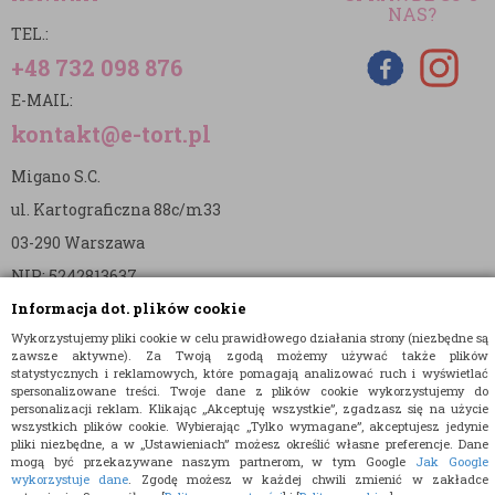
NAS?
TEL.:
+48 732 098 876
E-MAIL:
kontakt@e-tort.pl
Migano S.C.
ul. Kartograficzna 88c/m33
03-290 Warszawa
NIP: 5242813637
Informacja dot. plików cookie
REGON: 365874905
Wykorzystujemy pliki cookie w celu prawidłowego działania strony (niezbędne są
Nr konta (mBank):
zawsze aktywne). Za Twoją zgodą możemy używać także plików
statystycznych i reklamowych, które pomagają analizować ruch i wyświetlać
36 1140 2004 0000 3902 8144 2737
spersonalizowane treści. Twoje dane z plików cookie wykorzystujemy do
personalizacji reklam. Klikając „Akceptuję wszystkie”, zgadzasz się na użycie
wszystkich plików cookie. Wybierając „Tylko wymagane”, akceptujesz jedynie
pliki niezbędne, a w „Ustawieniach” możesz określić własne preferencje. Dane
mogą być przekazywane naszym partnerom, w tym Google
Jak Google
wykorzystuje dane
. Zgodę możesz w każdej chwili zmienić w zakładce