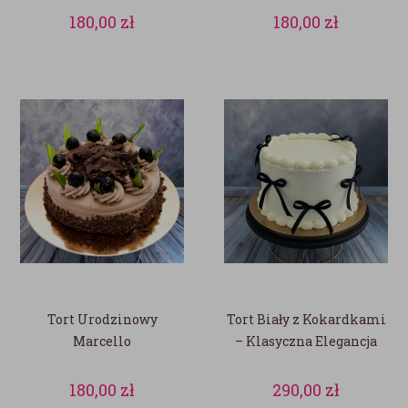
180,00
zł
180,00
zł
Tort Urodzinowy
Tort Biały z Kokardkami
Marcello
– Klasyczna Elegancja
180,00
zł
290,00
zł