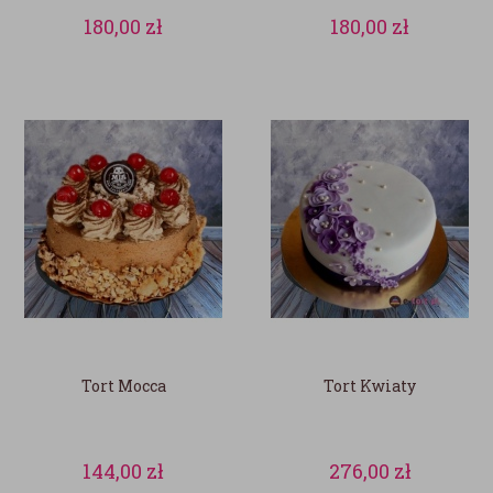
180,00
zł
180,00
zł
Tort Mocca
Tort Kwiaty
144,00
zł
276,00
zł