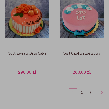
Tort Kwiaty Drip Cake
Tort Okolicznościowy
290,00
zł
260,00
zł
1
2
3