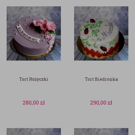
Tort Różyczki
Tort Biedronka
280,00
zł
290,00
zł