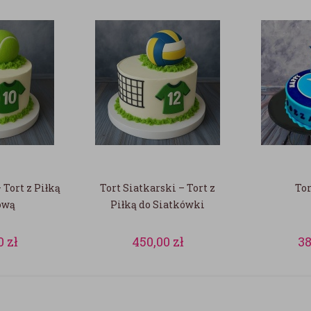
 Tort z Piłką
Tort Siatkarski – Tort z
Tor
ową
Piłką do Siatkówki
0
zł
450,00
zł
3