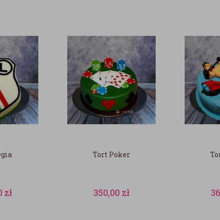
egia
Tort Poker
To
0
zł
350,00
zł
3