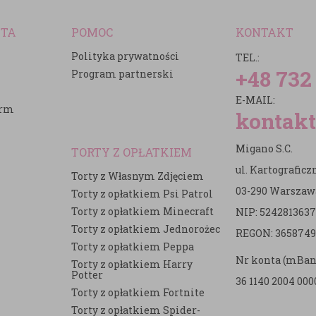
NTA
POMOC
KONTAKT
Polityka prywatności
TEL.:
+48 732
Program partnerski
E-MAIL:
irm
kontakt
Migano S.C.
TORTY Z OPŁATKIEM
ul. Kartografic
Torty z Własnym Zdjęciem
03-290 Warszaw
Torty z opłatkiem Psi Patrol
Torty z opłatkiem Minecraft
NIP: 5242813637
e
Torty z opłatkiem Jednorożec
REGON: 3658749
Torty z opłatkiem Peppa
Nr konta (mBan
Torty z opłatkiem Harry
Potter
36 1140 2004 000
Torty z opłatkiem Fortnite
Torty z opłatkiem Spider-