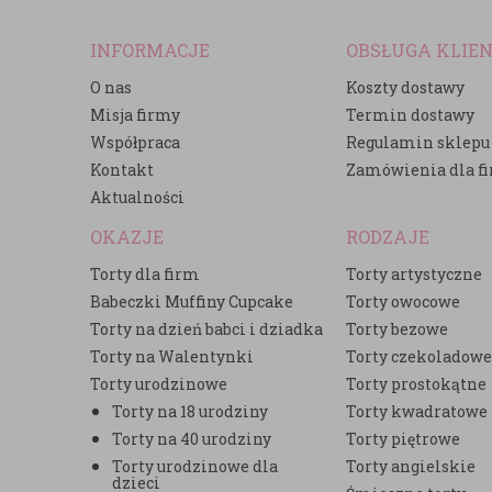
INFORMACJE
OBSŁUGA KLIE
O nas
Koszty dostawy
Misja firmy
Termin dostawy
Współpraca
Regulamin sklepu
Kontakt
Zamówienia dla f
Aktualności
OKAZJE
RODZAJE
Torty dla firm
Torty artystyczne
Babeczki Muffiny Cupcake
Torty owocowe
Torty na dzień babci i dziadka
Torty bezowe
Torty na Walentynki
Torty czekoladow
Torty urodzinowe
Torty prostokątne
Torty na 18 urodziny
Torty kwadratowe
Torty na 40 urodziny
Torty piętrowe
Torty urodzinowe dla
Torty angielskie
dzieci