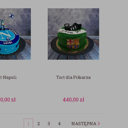
t Napoli
Tort dla Piłkarza
80,00
zł
440,00
zł
1
2
3
4
NASTĘPNA