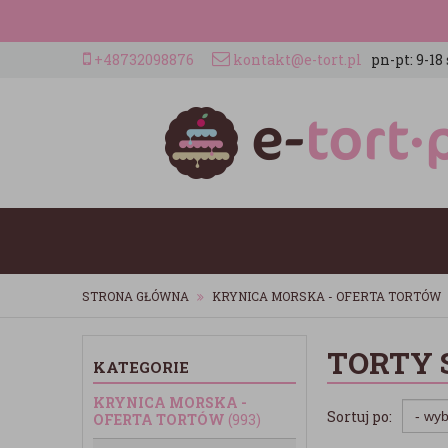
+48732098876
kontakt@e-tort.pl
pn-pt: 9-18 
STRONA GŁÓWNA
KRYNICA MORSKA - OFERTA TORTÓW
TORTY 
KATEGORIE
KRYNICA MORSKA -
Sortuj po:
OFERTA TORTÓW
(993)