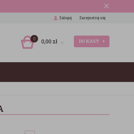
Zarejestruj się
Zaloguj
0
0,00
zł
DO KASY
A