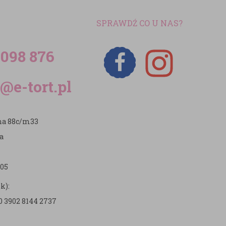
SPRAWDŹ CO U NAS?
 098 876
@e-tort.pl
zna 88c/m33
a
05
k):
0 3902 8144 2737