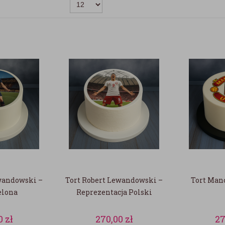
wandowski –
Tort Robert Lewandowski –
Tort Man
elona
Reprezentacja Polski
0
zł
270,00
zł
27