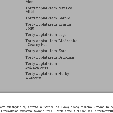
Man
Torty z opłatkiem Myszka
Miki
Torty z opłatkiem Barbie
Torty z opłatkiem Kraina
Lodu
Torty z opłatkiem Lego
Torty z opłatkiem Biedronka
i Czarny Kot
Torty z opłatkiem Kotek
Torty z opłatkiem Dinozaur
Torty z opłatkiem
Bohaterowie
Torty z opłatkiem Herby
Klubowe
strony (niezbędne są zawsze aktywne). Za Twoją zgodą możemy używać takż
 i wyświetlać spersonalizowane treści. Twoje dane z plików cookie wykorzyst