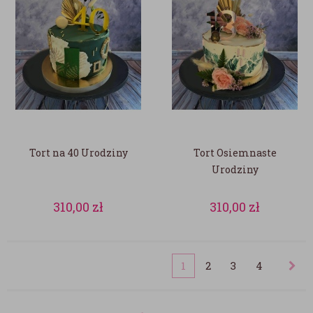
Tort na 40 Urodziny
Tort Osiemnaste
Urodziny
310,00
zł
310,00
zł
1
2
3
4