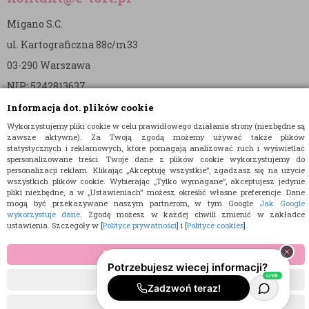
Migano S.C.
ul. Kartograficzna 88c/m33
03-290 Warszawa
NIP: 5242813637
REGON: 365874905
Informacja dot. plików cookie
Wykorzystujemy pliki cookie w celu prawidłowego działania strony (niezbędne są
Nr konta (mBank):
zawsze aktywne). Za Twoją zgodą możemy używać także plików
statystycznych i reklamowych, które pomagają analizować ruch i wyświetlać
36 1140 2004 0000 3902 8144 2737
spersonalizowane treści. Twoje dane z plików cookie wykorzystujemy do
personalizacji reklam. Klikając „Akceptuję wszystkie”, zgadzasz się na użycie
wszystkich plików cookie. Wybierając „Tylko wymagane”, akceptujesz jedynie
pliki niezbędne, a w „Ustawieniach” możesz określić własne preferencje. Dane
mogą być przekazywane naszym partnerom, w tym Google
Jak Google
wykorzystuje dane
. Zgodę możesz w każdej chwili zmienić w zakładce
ustawienia. Szczegóły w [
Polityce prywatności
] i [
Polityce cookies
].
© 2015 E-TORT.PL - WSZELKIE PRAWA ZASTRZEŻONE
AKCEPTUJĘ WSZYSTKIE
PROJEKT I OPROGRAMOWANIE SKLEPU:
EBEXO
TYLKO WYMAGANE
USTAWIENIA