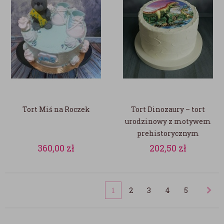
Tort Miś na Roczek
Tort Dinozaury – tort
urodzinowy z motywem
prehistorycznym
360,00
zł
202,50
zł
1
2
3
4
5