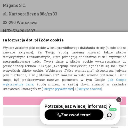
Migano S.C.
ul. Kartograficzna 88c/m33
03-290 Warszawa
NIP: 5242813637
REGON: 365874905
Informacja dot. plików cookie
Wykorzystujemy pliki cookie w celu prawidłowego działania strony (niezbędne są
Nr konta (mBank):
zawsze aktywne). Za Twoją zgodą możemy używać także plików
statystycznych i reklamowych, które pomagają analizować ruch i wyświetlać
36 1140 2004 0000 3902 8144 2737
spersonalizowane treści. Twoje dane z plików cookie wykorzystujemy do
personalizacji reklam. Klikając „Akceptuję wszystkie”, zgadzasz się na użycie
wszystkich plików cookie. Wybierając „Tylko wymagane”, akceptujesz jedynie
pliki niezbędne, a w „Ustawieniach” możesz określić własne preferencje. Dane
mogą być przekazywane naszym partnerom, w tym Google
Jak Google
wykorzystuje dane
. Zgodę możesz w każdej chwili zmienić w zakładce
ustawienia. Szczegóły w [
Polityce prywatności
] i [
Polityce cookies
].
© 2015 E-TORT.PL - WSZELKIE PRAWA ZASTRZEŻONE
AKCEPTUJĘ WSZYSTKIE
PROJEKT I OPROGRAMOWANIE SKLEPU:
EBEXO
TYLKO WYMAGANE
USTAWIENIA