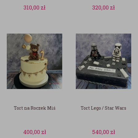
310,00
zł
320,00
zł
Tort na Roczek Miś
Tort Lego / Star Wars
400,00
zł
540,00
zł