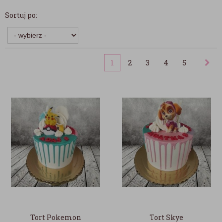
Sortuj po:
1
2
3
4
5
Tort Pokemon
Tort Skye