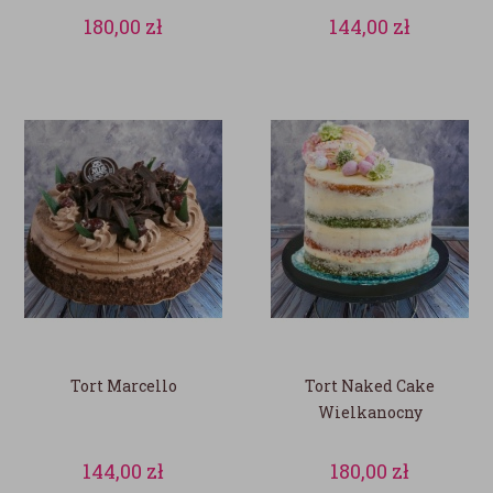
180,00
zł
144,00
zł
Tort Marcello
Tort Naked Cake
Wielkanocny
144,00
zł
180,00
zł