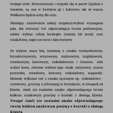
twojego stołu. Nowoczesność i wygoda idą w parze! Zgodnie z
tematem, są one w kształcie jaj i kolorowe, tak że wasza
Wielkanoc będzie ucztą dla oczu.
Składając zamówienie należy uzupełnić/wybrać wymagane
pola, aby stworzyć tort odpowiadający twoim preferencjom,
należy wybrać rodzaj biszkoptu (ciemny lub jasny) oraz
smak/krem, napis na torcie i datę dostawy.
Do wyboru masz bitą śmietanę o smaku: truskawkowym,
brzoskwiniowym, wiśniowym, malinowym, migdałowym,
orzechowym, kawowym, czekoladowym i tiramisu. Jeśli
wolisz krem, również wybierz jego smak: cytrynowy, czarna
porzeczka, orzechowy, kawowy, czekoladowy, węgierski.
Możemy wykonać tort o smaku łączonym np.: czekoladowo -
orzechowy , prosimy o informację w formularzu, w uwagach od
klienta. Jeżeli nie znalazłeś smaku odpowiadającego twoim
kubkom smakowym prosimy o kontakt z obsługą klienta.
Uwaga! Jeżeli nie znalazłeś smaku odpowiadającego
twoim kubkom smakowym prosimy o kontakt z obsługą
klienta