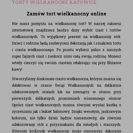
TORTY WIELKANOCNE KATOWICE
Zamów tort wielkanocny online
Nie masz pomysłu na wielkanocny tort? W naszej cukierni
internetowej znajdziesz bardzo duży wybór ciast i tortów
wielkanocnych. To wyjątkowy prezent na wielkanocny stół.
Dzieci i rodzina będą zachwyceni dekoracją jak i smakiem tortu
i ciasta wielkanocnego. Po prostu wybierz jedno z naszych
super fajnych ciast i zaskocz nimi całą swoją rodzinę. Możesz
wtedy cieszyć się swoim ciastem relaksując się przy filiżance
kawy!
Stworzyliśmy doskonałe ciasto wielkanocne, którym można się
delektować w czasie Świąt Wielkanocnych na delikatnie
udekorowanych stołach lub na zewnątrz w słońcu przy
pierwszych delikatnych promieniach wiosennego słońca!
Oprócz ciast wielkanocnych można również wysłać kartkę z
życzeniami jak i bukiet balonowy. Dzięki wesołym, jaskrawym
kolorom, nie tylko dzień będzie niesamowity, ale również
udekorowany stół z przysmakami dla młodych i starszych.
Również króliczek wielkanocny może rozszerzyć dekoracje