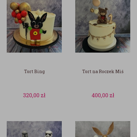
Tort Bing
Tort na Roczek Miś
320,00
zł
400,00
zł