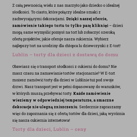
Z całą pewnością wielu z nas marzyło jako dziecko o idealnej
słodkości. To ciasto, które połączy idealne smaki z
zachwycającymi dekoracjami.
Dzięki naszej ofercie,
zamówienie takiego tortu to tylko parę kliknięć
– dzieci
mogą same wymyślić pomysł na tort lub zobaczyć szeroką
ofertę projektów, jakie oferuje nasza cukiernia. Wybierz
najlepszy tort na urodziny dla chłopca lu dziewczynki z E-tort!
Lublin – torty dla dzieci z dostawą do domu
Obawiasz się o transport słodkości z cukierni do domu? Nie
masz czasu na zamawianie tortów stacjonarnie? W E-tort
możesz zamówić torty dla dzieci w Lublinie tuż pod swoje
drzwi. Nasz transport jest w pełni dopasowany do warunków,
w których muszą przebywać torty.
Każde zamówienie
wieziemy w odpowiedniej temperaturze, a smaczne
dekoracje nie ulegną zniszczeniu
. Serdecznie zapraszamy
więc do zapoznania się z ofertą tortów dla dzieci, jaką wyróżnia
się nasza cukiernia internetowa!
Torty dla dzieci, Lublin – ceny