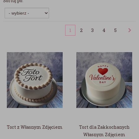
Sortuj po:
1
2
3
4
5
Tort z Własnym Zdjęciem
Tort dla Zakkochanych
Własnym Zdjęciem