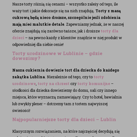
Nasze torty różnią się cenami – wszystko zależy od tego, ile
waży tort i jakie dekoracje się na nich znajdują.
Torty z masą
cukrową będą nieco droższe, szczególnie jeśli zdobienia
mają mieć malutkie detale
. Zapewniamy jednak, że w naszej
ofercie znajdują się zarówno tańsze, jak i droższe
torty dla
dzieci
– na pewno każdy z klientów znajdzie w niej produkt w
odpowiedniej dla siebie cenie!
Torty urodzinowe w Lublinie – gdzie
dowozimy?
Nasza cukiernia dowiezie tort dla dziecka do każdego
zakątka Lublina
. Niezależnie od tego, czy to
torty
urodzinowe
,
torty na chrzest
czy
torty komunijne
–
słodkości dla dziecka dowieziemy do domu, sali czy innego
miejsca, które wyznaczą zamawiający. Czy to hotel, bawialnia
lub zwykły plener – dotrzemy tam z tortem najwyższej
świeżości!
Najpopularniejsze torty dla dzieci – Lublin
Klasycznym rozwiązaniem, na które najczęściej decydują się