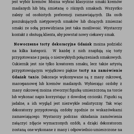
jest wybór kremów. Można wybrać klasyczne smaki kremów
maślanych lub bitą śmietanę o różnych smakach. Wszystko
zależy od osobistych preferencji zamawiających. Dla osób
poszukujących nietypowych smaków lub chcących zmieszać
smaki ze sobą przewidziana jest taka możliwość. Wystarczy
kontakt z obsługą klienta, aby powstał nowy ciekawy smak.
Nowoczesne torty dekoracyjne Gdańsk
można podzielić
na kilka kategorii. W każdej z nich znajdują się torty
przygotowane z pasją o niezwykłych połączeniach smakowych.
Cukiernik jest nie tylko kreatorem smaku, lecz także artystą
przygotowującym wyjątkowo piękne
torty na zamówienie
Gdańsk tanio
. Dekoracje wykonywane są z masy cukrowej,
marcepanowej lub kremów maślanych. Wybierając ozdoby z
masy cukrowej można stworzyć figurkę umieszczoną na torcie
lub wykonać napis korzystając z dowolnej czcionki. Figurki są
jadalne, a ich wygląd jest niezwykle realistyczny. Tak więc
dekoratorzy przygotowują ozdoby zgodnie ze wskazówkami
zamawiającego. Wystarczy podczas składania zamówienia
załączyć zdjęcie wymarzonych ozdób, a dzięki dekoratorom
zostaną one wykonane z masy i odpowiednio umieszczone na