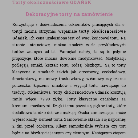
Torty okolicznościowe GDAŃSK
Dekoracyjne torty na zamówienie
Korzystając z doświadczenia cukierników pracujących dla e-
tort.pl można otrzymać wspaniałe
torty okolicznościowe
Gdańsk
. Ich cena uzależniona jest od wagi końcowej tortu. Na
stronie internetowej można znaleźć wiele przykładowych
tortów znanych od lat. Pamiętać należy, że są to jedynie
propozycje, które można dowolnie modyfikować. Modyfikacji
podlegają smaki, kształt tortu, rodzaj biszkoptu. Są to torty
klasyczne o smakach takich jak orzechowy, czekoladowy,
śmietankowy, malinowy, truskawkowy, wiśniowy czy czarna
porzeczka. Łączenie smaków i wygląd tortu nawiązuje do
tradycji cukiernictwa. Torty okolicznościowe Gdańsk kosztują
mniej więcej 79,90 zł/kg. Torty klasyczne ozdabiane są
kremami maślanymi. Dzięki temu powstają piękne torty, które
dodatkowo bardzo dobrze smakują. Osoba zamawiająca może
wybrać każdy element tortu. Zamówienie składa się najpóźniej
2 dni przed odbiorem. Klient samodzielnie wybiera czy tort
będzie na biszkopcie jasnym czy ciemnym. Następnym etapem