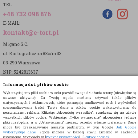
TEL.:
+48 732 098 876
E-MAIL:
kontakt@e-tort.pl
Migano S.C.
ul. Kartograficzna 88c/m33
03-290 Warszawa
NIP: 5242813637
REGON: 365874905
Informacja dot. plików cookie
Nr konta (mBank):
Wykorzystujemy pliki cookie w celu prawidłowego działania strony (niezbędne są
zawsze aktywne). Za Twoją zgodą możemy używać także plików
36 1140 2004 0000 3902 8144 2737
statystycznych i reklamowych, które pomagają analizować ruch i wyświetlać
spersonalizowane treści. Twoje dane z plików cookie wykorzystujemy do
personalizacji reklam. Klikając „Akceptuję wszystkie”, zgadzasz się na użycie
wszystkich plików cookie. Wybierając „Tylko wymagane”, akceptujesz jedynie
pliki niezbędne, a w „Ustawieniach” możesz określić własne preferencje. Dane
mogą być przekazywane naszym partnerom, w tym Google
Jak Google
wykorzystuje dane
. Zgodę możesz w każdej chwili zmienić w zakładce
ustawienia. Szczegóły w [
Polityce prywatności
] i [
Polityce cookies
].