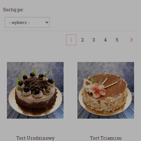
Sortuj po:
1
2
3
4
5
Tort Urodzinowy
Tort Triamisu