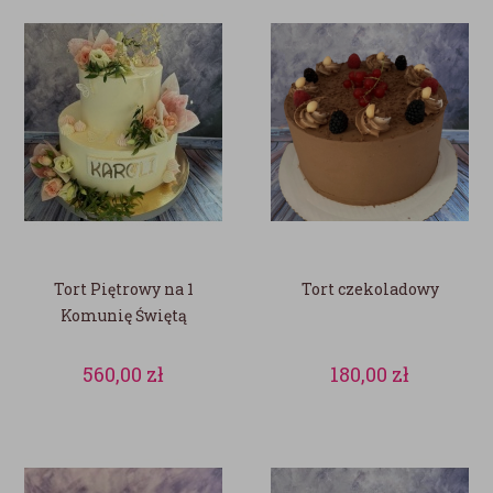
Tort Piętrowy na 1
Tort czekoladowy
Komunię Świętą
560,00
zł
180,00
zł