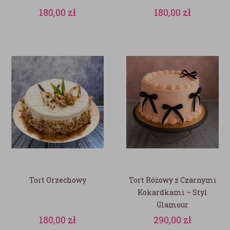
180,00
zł
180,00
zł
Tort Orzechowy
Tort Różowy z Czarnymi
Kokardkami – Styl
Glamour
180,00
zł
290,00
zł