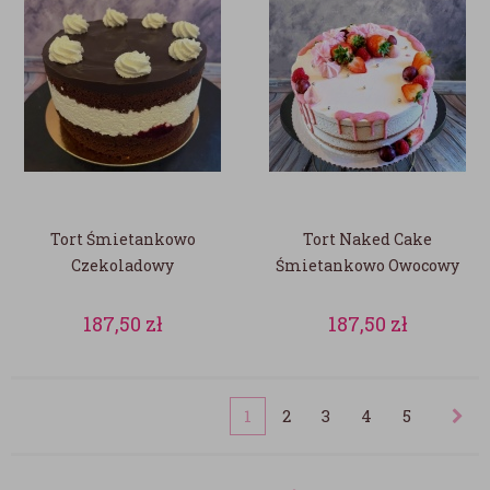
Tort Śmietankowo
Tort Naked Cake
Czekoladowy
Śmietankowo Owocowy
187,50
zł
187,50
zł
1
2
3
4
5