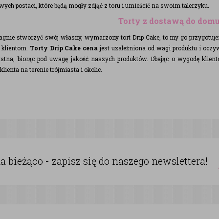
wych postaci, które będą mogły zdjąć z toru i umieścić na swoim talerzyku.
Torty z dostawą do dom
ragnie stworzyć swój własny, wymarzony tort Drip Cake, to my go przygotuje
klientom.
Torty Drip Cake cena
jest uzależniona od wagi produktu i oczyw
ystna, biorąc pod uwagę jakość naszych produktów. Dbając o wygodę klien
lienta na terenie trójmiasta i okolic.
 bieżąco - zapisz się do naszego newslettera!