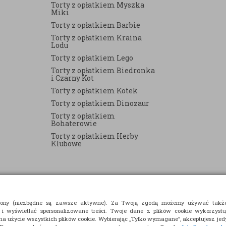
Torty z opłatkiem Myszka
Miki
Torty z opłatkiem Barbie
Torty z opłatkiem Kraina
Lodu
Torty z opłatkiem Lego
Torty z opłatkiem Biedronka
i Czarny Kot
Torty z opłatkiem Kotek
Torty z opłatkiem Dinozaur
Torty z opłatkiem
Bohaterowie
Torty z opłatkiem Herby
Klubowe
strony (niezbędne są zawsze aktywne). Za Twoją zgodą możemy używać takż
 i wyświetlać spersonalizowane treści. Twoje dane z plików cookie wykorzyst
 na użycie wszystkich plików cookie. Wybierając „Tylko wymagane”, akceptujesz jedy