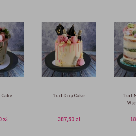
p Cake
Tort Drip Cake
Tort 
Wie
0
zł
387,50
zł
1