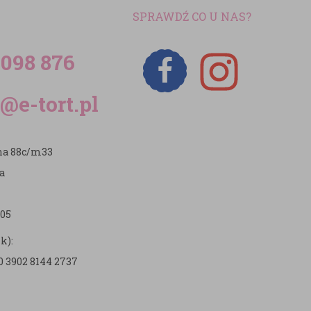
SPRAWDŹ CO U NAS?
 098 876
@e-tort.pl
zna 88c/m33
a
05
k):
0 3902 8144 2737