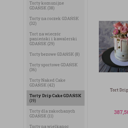
Torty komunijne
GDAŃSK
(38)
Torty na roczek GDAŃSK
(32)
Tort na wieczór
panieński i kawalerski
GDAŃSK
(29)
Torty bezowe GDAŃSK
(8)
Torty sportowe GDAŃSK
(36)
Torty Naked Cake
GDAŃSK
(42)
Tort Dri
Torty Drip Cake GDAŃSK
(19)
Torty dla zakochanych
387,5
GDAŃSK
(11)
Torty na wielkanoc