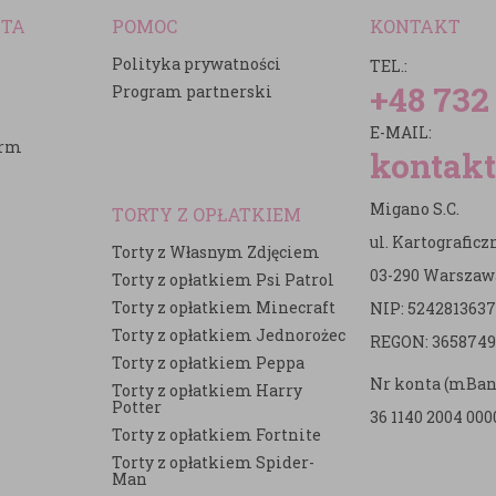
NTA
POMOC
KONTAKT
Polityka prywatności
TEL.:
+48 732
Program partnerski
E-MAIL:
irm
kontakt
Migano S.C.
TORTY Z OPŁATKIEM
ul. Kartografic
Torty z Własnym Zdjęciem
03-290 Warszaw
Torty z opłatkiem Psi Patrol
Torty z opłatkiem Minecraft
NIP: 5242813637
e
Torty z opłatkiem Jednorożec
REGON: 3658749
Torty z opłatkiem Peppa
Nr konta (mBan
Torty z opłatkiem Harry
Potter
36 1140 2004 000
Torty z opłatkiem Fortnite
Torty z opłatkiem Spider-
Man