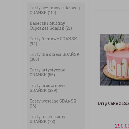
Torty bez masy cukrowej
GDAŃSK
(110)
Babeczki Muffiny
Cupcakes Gdańsk
(21)
Torty firmowe GDAŃSK
(94)
Torty dla dzieci GDAŃSK
(360)
Torty artystyczne
GDAŃSK
(55)
Torty urodzinowe
GDAŃSK
(329)
Torty weselne GDAŃSK
Drip Cake z Ró
(16)
Torty na chrzciny
GDAŃSK
(78)
290,0