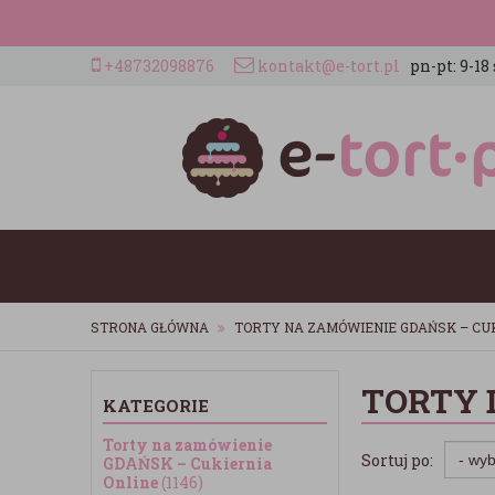
+48732098876
kontakt@e-tort.pl
pn-pt: 9-18 
STRONA GŁÓWNA
TORTY NA ZAMÓWIENIE GDAŃSK – CU
TORTY 
KATEGORIE
Torty na zamówienie
Sortuj po:
GDAŃSK – Cukiernia
Online
(1146)