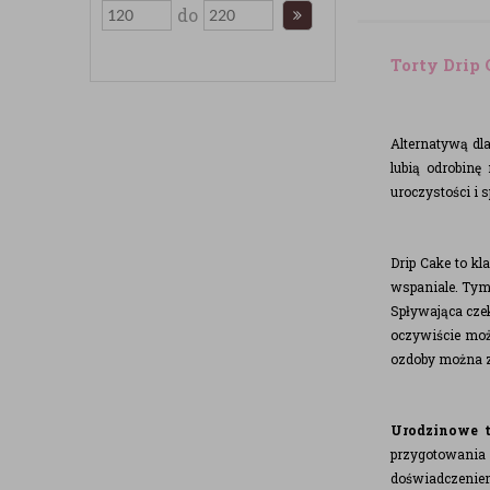
do
Torty Drip
Alternatywą dla
lubią odrobinę
uroczystości i 
Drip Cake to kl
wspaniale. Tym 
Spływająca czek
oczywiście możn
ozdoby można z
Urodzinowe t
przygotowania 
doświadczeniem