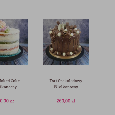
Naked Cake
Tort Czekoladowy
lkanocny
Wielkanocny
80,00
zł
260,00
zł