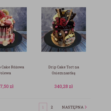
p Cake Różowa
Drip Cake Tort na
Polewa
Osiemnastkę
7,50
zł
340,28
zł
1
2
NASTĘPNA