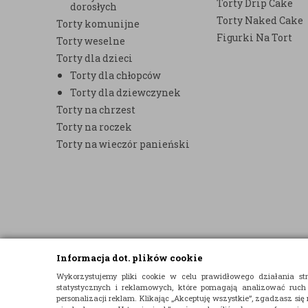
Torty Drip Cake
dorosłych
Torty Naked Cake
Torty komunijne
Figurki Na Tort
Torty weselne
Torty dla dzieci
Torty dla chłopców
Torty dla dziewczynek
Torty na chrzest
Torty na roczek
Torty na wieczór panieński
Informacja dot. plików cookie
© 2015 E-TORT.PL - WSZELKIE PRAWA ZASTRZEŻONE
Wykorzystujemy pliki cookie w celu prawidłowego działania 
statystycznych i reklamowych, które pomagają analizować ruch
PROJEKT I OPROGRAMOWANIE SKLEPU:
EBEXO
personalizacji reklam. Klikając „Akceptuję wszystkie”, zgadzasz się