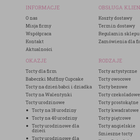
INFORMACJE
OBSŁUGA KLIE
O nas
Koszty dostawy
Misja firmy
Termin dostawy
Współpraca
Regulamin sklepu
Kontakt
Zamówienia dla f
Aktualności
OKAZJE
RODZAJE
Torty dla firm
Torty artystyczne
Babeczki Muffiny Cupcake
Torty owocowe
Torty na dzień babci i dziadka
Torty bezowe
Torty na Walentynki
Torty czekoladow
Torty urodzinowe
Torty prostokątne
Torty na 18 urodziny
Torty kwadratowe
Torty na 40 urodziny
Torty piętrowe
Torty urodzinowe dla
Torty angielskie
dzieci
Śmieszne torty
Torty urodzinowe dla