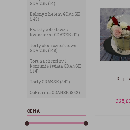
GDAŃSK
(14)
Balony z helem GDAŃSK
(149)
Kwiaty z dostawą z
kwiaciarni GDAŃSK
(12)
Torty okolicznościowe
GDAŃSK
(148)
Tort na chrzciny i
komunię świętą GDAŃSK
(114)
Drip C
Torty GDAŃSK
(842)
Cukiernia GDAŃSK
(842)
325,0
CENA