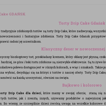
 Cake GDAŃSK
Torty Drip Cake Gdańsk
 tradycyjnie zdobionych tortów są torty Drip Cake, które zachwycają wszyst
 nowoczesności i fantazyjne zdobienia. Torty Drip Cake Gdańsk przygotow
sprawić radość jej uczestnikom.
Klasyczny deser w nowoczesnej 
asyczny biszkoptowy tort, przekładany kremem, który oblany jest płynną czek
bardziej, że góra i boki tortu zdobione są niezwykle efektownie. Są tu żywe kw
oladowa polewa dostępna jest w różnych kolorach, a więc i smakach. Także p
a wybrać, decydując się na któryś z tortów z naszej oferty. Torty Drip Cake
amówić na każdą uroczystość, również na święta.
Bajkowo i kolorowo
orty Drip Cake dla dzieci
, które mamy w swojej ofercie, staną się ni
tych tortów, jak i zresztą innych, używamy produktów o najwyższej jak
. Bo wiemy, że szczególnie dzieci zwrócą uwagę na wszelkie kolorowe dro