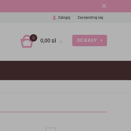
Zarejestruj się
Zaloguj
0
0,00
zł
DO KASY