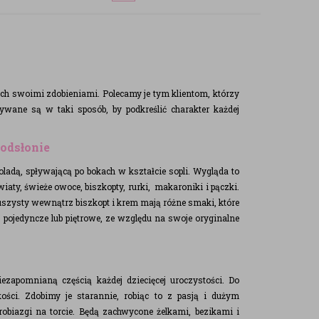
kich swoimi zdobieniami. Polecamy je tym klientom, którzy
ywane są w taki sposób, by podkreślić charakter każdej
odsłonie
oladą, spływającą po bokach w kształcie sopli. Wygląda to
iaty, świeże owoce, biszkopty, rurki, makaroniki i pączki.
uszysty wewnątrz biszkopt i krem mają różne smaki, które
, pojedyncze lub piętrowe, ze względu na swoje oryginalne
ezapomnianą częścią każdej dziecięcej uroczystości. Do
ości. Zdobimy je starannie, robiąc to z pasją i dużym
biazgi na torcie. Będą zachwycone żelkami, bezikami i