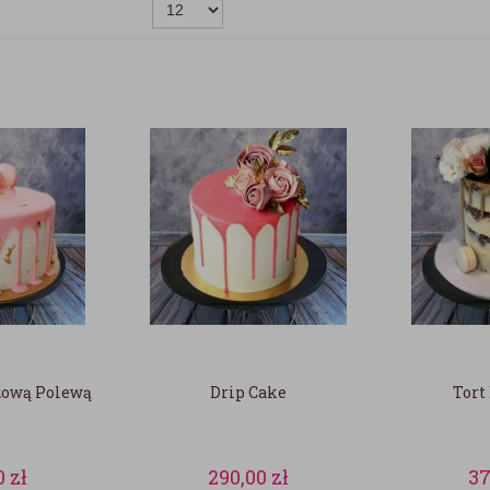
żową Polewą
Drip Cake
Tort
0
zł
290,00
zł
37