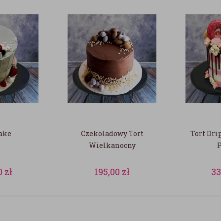
ake
Czekoladowy Tort
Tort Dri
Wielkanocny
0
zł
195,00
zł
33