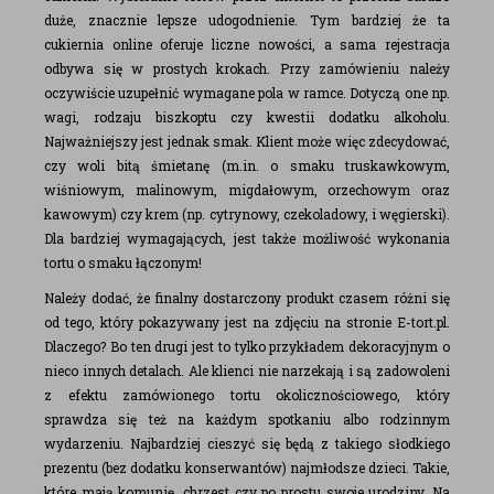
duże, znacznie lepsze udogodnienie. Tym bardziej że ta
cukiernia online oferuje liczne nowości, a sama rejestracja
odbywa się w prostych krokach. Przy zamówieniu należy
oczywiście uzupełnić wymagane pola w ramce. Dotyczą one np.
wagi, rodzaju biszkoptu czy kwestii dodatku alkoholu.
Najważniejszy jest jednak smak. Klient może więc zdecydować,
czy woli bitą śmietanę (m.in. o smaku truskawkowym,
wiśniowym, malinowym, migdałowym, orzechowym oraz
kawowym) czy krem (np. cytrynowy, czekoladowy, i węgierski).
Dla bardziej wymagających, jest także możliwość wykonania
tortu o smaku łączonym!
Należy dodać, że finalny dostarczony produkt czasem różni się
od tego, który pokazywany jest na zdjęciu na stronie E-tort.pl.
Dlaczego? Bo ten drugi jest to tylko przykładem dekoracyjnym o
nieco innych detalach. Ale klienci nie narzekają i są zadowoleni
z efektu zamówionego tortu okolicznościowego, który
sprawdza się też na każdym spotkaniu albo rodzinnym
wydarzeniu. Najbardziej cieszyć się będą z takiego słodkiego
prezentu (bez dodatku konserwantów) najmłodsze dzieci. Takie,
które mają komunię, chrzest czy po prostu swoje urodziny. Na