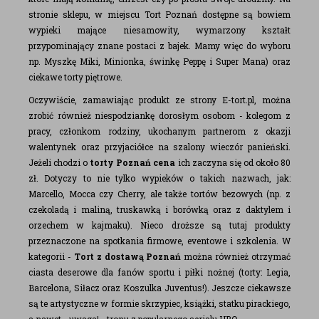
stronie sklepu, w miejscu Tort Poznań dostępne są bowiem
wypieki mające niesamowity, wymarzony kształt
przypominający znane postaci z bajek. Mamy więc do wyboru
np. Myszkę Miki, Minionka, świnkę Peppę i Super Mana) oraz
ciekawe torty piętrowe.
Oczywiście, zamawiając produkt ze strony E-tort.pl, można
zrobić również niespodziankę dorosłym osobom - kolegom z
pracy, członkom rodziny, ukochanym partnerom z okazji
walentynek oraz przyjaciółce na szalony wieczór panieński.
Jeżeli chodzi o
torty Poznań cena
ich zaczyna się od około 80
zł. Dotyczy to nie tylko wypieków o takich nazwach, jak:
Marcello, Mocca czy Cherry, ale także tortów bezowych (np. z
czekoladą i maliną, truskawką i borówką oraz z daktylem i
orzechem w kajmaku). Nieco droższe są tutaj produkty
przeznaczone na spotkania firmowe, eventowe i szkolenia. W
kategorii -
Tort z dostawą Poznań
można również otrzymać
ciasta deserowe dla fanów sportu i piłki nożnej (torty: Legia,
Barcelona, Siłacz oraz Koszulka Juventus!). Jeszcze ciekawsze
są te artystyczne w formie skrzypiec, książki, statku pirackiego,