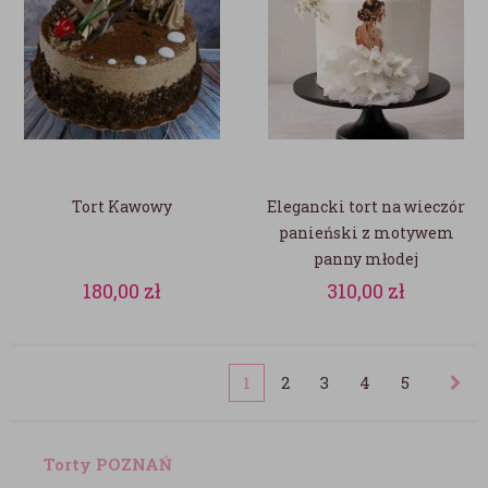
Tort Kawowy
Elegancki tort na wieczór
panieński z motywem
panny młodej
180,00
zł
310,00
zł
1
2
3
4
5
Torty POZNAŃ