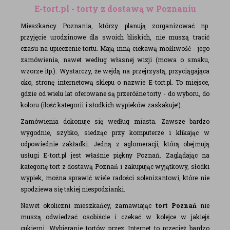
E-tort.pl - torty z dostawą w Poznaniu
Mieszkańcy Poznania, którzy planują zorganizować np.
przyjęcie urodzinowe dla swoich bliskich, nie muszą tracić
czasu na upieczenie tortu. Mają inną ciekawą możliwość - jego
zamówienia, nawet według własnej wizji (mowa o smaku,
wzorze itp.). Wystarczy, że wejdą na przejrzystą, przyciągająca
oko, stronę internetową sklepu o nazwie E-tort.pl. To miejsce,
gdzie od wielu lat oferowane są przeróżne torty - do wyboru, do
koloru (ilość kategorii i słodkich wypieków zaskakuje!).
Zamówienia dokonuje się według miasta. Zawsze bardzo
wygodnie, szybko, siedząc przy komputerze i klikając w
odpowiednie zakładki. Jedną z aglomeracji, którą obejmują
usługi E-tort.pl jest właśnie piękny Poznań. Zaglądając na
kategorię tort z dostawą Poznań i zakupując wyjątkowy, słodki
wypiek, można sprawić wiele radości solenizantowi, które nie
spodziewa się takiej niespodzianki.
Nawet okoliczni mieszkańcy, zamawiając
tort Poznań
nie
muszą odwiedzać osobiście i czekać w kolejce w jakiejś
cukierni. Wybieranie tortów przez Internet to przecież bardzo