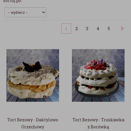
Sortuj po:
1
2
3
4
5
Tort Bezowy - Daktylowo
Tort Bezowy - Truskawka
Orzechowy
z Borówką