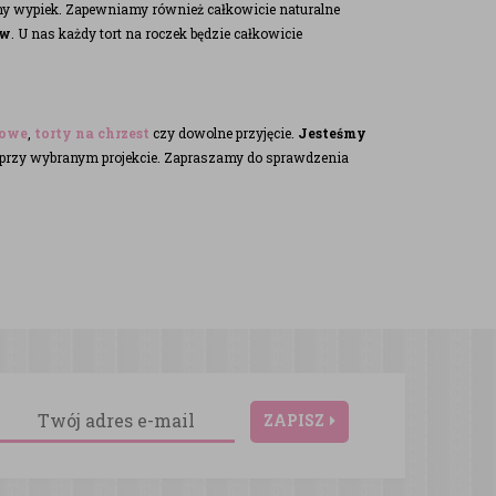
ny wypiek. Zapewniamy również całkowicie naturalne
ów
. U nas każdy tort na roczek będzie całkowicie
nowe
,
torty na chrzest
czy dowolne przyjęcie.
Jesteśmy
 przy wybranym projekcie. Zapraszamy do sprawdzenia
ZAPISZ