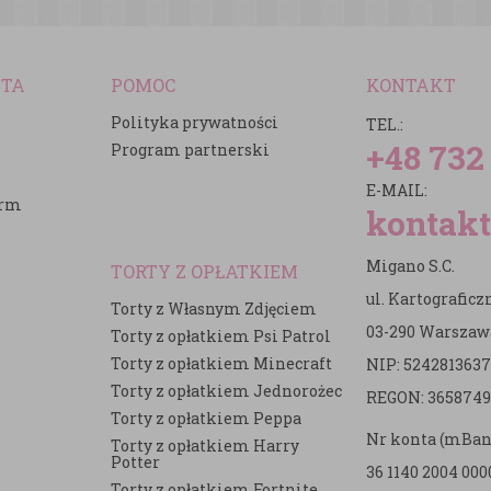
NTA
POMOC
KONTAKT
Polityka prywatności
TEL.:
+48 732
Program partnerski
E-MAIL:
irm
kontakt
Migano S.C.
TORTY Z OPŁATKIEM
ul. Kartografic
Torty z Własnym Zdjęciem
03-290 Warszaw
Torty z opłatkiem Psi Patrol
Torty z opłatkiem Minecraft
NIP: 5242813637
e
Torty z opłatkiem Jednorożec
REGON: 3658749
Torty z opłatkiem Peppa
Nr konta (mBan
Torty z opłatkiem Harry
Potter
36 1140 2004 000
Torty z opłatkiem Fortnite