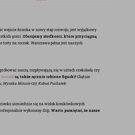
ić wejście dziecka w nowy etap rozwoju, jest wyjątkowy
stkich gości.
Oferujemy słodkości, które przyciągną
e torty na roczek. Warszawa pełna jest naszych
spróbować naszą rozpływającą się w ustach czekoladę czy
 roczek
są także ręcznie robione figurki!
Chętnie
u
,
Myszka Minnie
czy
Kubuś Puchatek
.
 dziecko uśmiechnie się na widok kreskówkowych
rofesjonalnie wykonany drip.
Warto pamiętać, że nasze