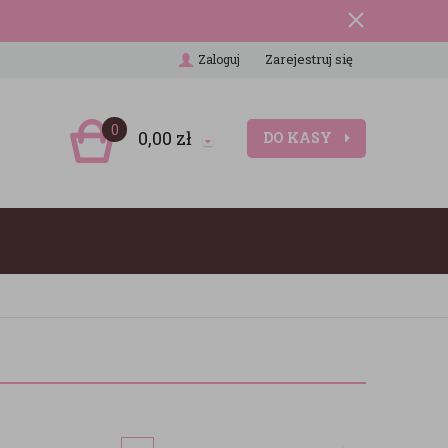
Zarejestruj się
Zaloguj
0
0,00
zł
DO KASY