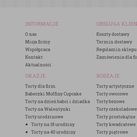
INFORMACJE
OBSŁUGA KLIE
O nas
Koszty dostawy
Misja firmy
Termin dostawy
Współpraca
Regulamin sklepu
Kontakt
Zamówienia dla f
Aktualności
OKAZJE
RODZAJE
Torty dla firm
Torty artystyczne
Babeczki Muffiny Cupcake
Torty owocowe
Torty na dzień babci i dziadka
Torty bezowe
Torty na Walentynki
Torty czekoladow
Torty urodzinowe
Torty prostokątne
Torty na 18 urodziny
Torty kwadratowe
Torty na 40 urodziny
Torty piętrowe