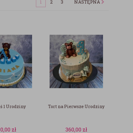
1
2
3
NASTĘPNA
ś 1 Urodziny
Tort na Pierwsze Urodziny
0,00
zł
360,00
zł