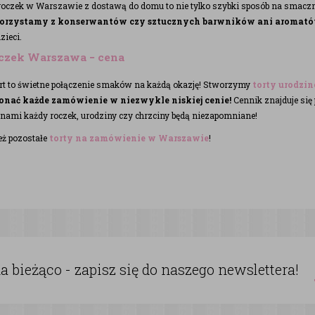
 roczek w Warszawie z dostawą do domu to nie tylko szybki sposób na smacz
korzystamy z konserwantów czy sztucznych barwników ani aromat
zieci.
oczek Warszawa − cena
ort to świetne połączenie smaków na każdą okazję! Stworzymy
torty urodzi
nać każde zamówienie w niezwykle niskiej cenie!
Cennik znajduje się
Z nami każdy roczek, urodziny czy chrzciny będą niezapomniane!
ż pozostałe
torty na zamówienie w Warszawie
!
 bieżąco - zapisz się do naszego newslettera!