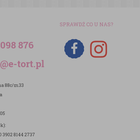
SPRAWDŹ CO U NAS?
 098 876
@e-tort.pl
zna 88c/m33
a
05
k):
0 3902 8144 2737