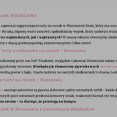
roczek WARSZAWA
t zapewnia najpyszniejsze torty na roczek w Warszawie! Dzień, który ma uczc
ny. Na taką imprezę warto zamówić spektakularny wypiek, który zachwyci wszy
wno najmłodszych, jak i najstarszych!
W naszej cukierni stworzymy idealn
zy z chęcią przetransportują zamówione przez Ciebie ciasto!
 torty urodzinowe na roczek − Warszawa
wykonany przez nas tort? Smakiem, wyglądem i jakością! Koniecznie należy 
iające kremy owocowe.
Niezbędnym elementem zjawiskowych
tortów na
wolną postać z bajki. Częste motywy na naszych słodkościach to
Kraina Lod
 torty na roczek − Warszawa
ci
naszego autorstwa są pyszne, kolorowe i pełne rozmaitych ozdób − każde
arszych gości natomiast przekona kremowy smak, znakomity karmel czy też p
ze świeże − to dlatego, że powstają na bieżąco
.
oczek w Warszawie z naturalnych składników