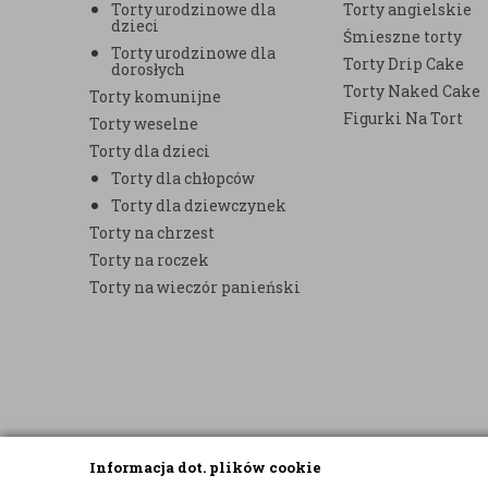
Torty urodzinowe dla
Torty angielskie
dzieci
Śmieszne torty
Torty urodzinowe dla
Torty Drip Cake
dorosłych
Torty Naked Cake
Torty komunijne
Figurki Na Tort
Torty weselne
Torty dla dzieci
Torty dla chłopców
Torty dla dziewczynek
Torty na chrzest
Torty na roczek
Torty na wieczór panieński
Informacja dot. plików cookie