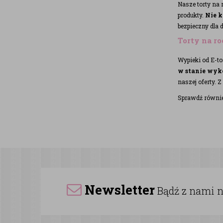
Nasze torty na
produkty.
Nie 
bezpieczny dla d
Torty na r
Wypieki od E-t
w stanie wyko
naszej oferty. 
Sprawdź równie
Newsletter
Bądź z nami na