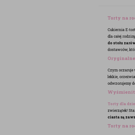
Torty na 
Cukiernia E-tor
dla całej rodzi
do stołu zaró
dostawców, któr
Oryginalne
Czym oczaruje 
lekkie, orzeźw
odwzorujemy do
Wyśmienite
Torty dla dzie
zwierzątek! St
ciasta są zaws
Torty na r