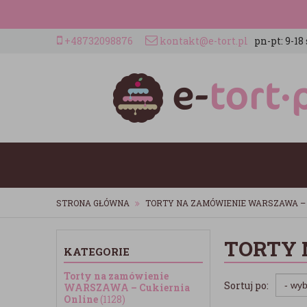
+48732098876
kontakt@e-tort.pl
pn-pt: 9-18 
STRONA GŁÓWNA
TORTY NA ZAMÓWIENIE WARSZAWA – 
TORTY 
KATEGORIE
Torty na zamówienie
Sortuj po:
WARSZAWA – Cukiernia
Online
(1128)