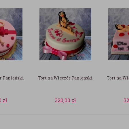
r Panieński
Tort na Wieczór Panieński
Tort na Wi
0
zł
320,00
zł
3