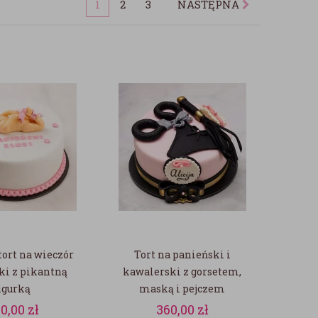
1
2
3
NASTĘPNA
ort na wieczór
Tort na panieński i
ki z pikantną
kawalerski z gorsetem,
igurką
maską i pejczem
60,00
zł
360,00
zł