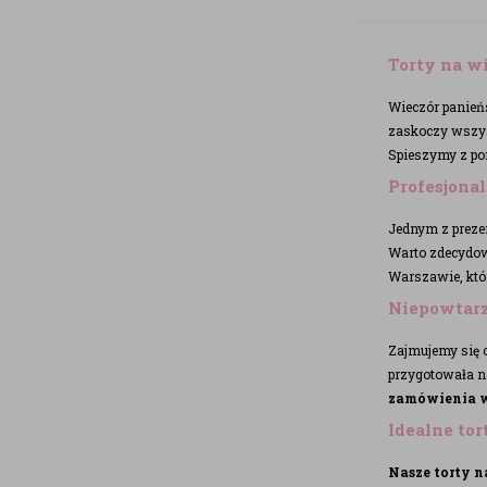
Torty na w
Wieczór panień
zaskoczy wszys
Spieszymy z po
Profesjona
Jednym z prezen
Warto zdecydowa
Warszawie, któ
Niepowtarz
Zajmujemy się o
przygotowała na
zamówienia w
Idealne to
Nasze torty n