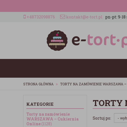
+48732098876
kontakt@e-tort.pl
pn-pt: 9-18 
STRONA GŁÓWNA
TORTY NA ZAMÓWIENIE WARSZAWA – 
TORTY 
KATEGORIE
Torty na zamówienie
Sortuj po:
WARSZAWA – Cukiernia
Online
(1128)