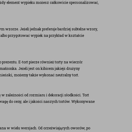
! Każdy element wypieku możesz całkowicie spersonalizować,
zorze. Jeżeli jednak preferuje bardziej subtelne wzory,
 albo przygotować wypiek na przykład w kształcie
prezentu. E-tort piecze również torty na wieczór
żonka. Jeżeli jest on kibicem jakiejś drużyny
panieński, możemy także wykonać neutralny tort.
ę w zależności od rozmiaru i dekoracji słodkości. Tort
gę do ceny, ale i jakości naszych tortów. Wykonywane
ana w wielu wersjach. Od orzeźwiających owoców, po