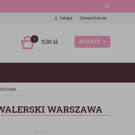
Zarejestruj się
Zaloguj
0
0,00
zł
DO KASY
WARSZAWA
AWALERSKI WARSZAWA