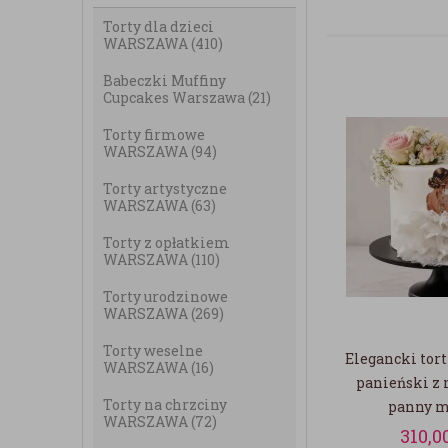
Torty dla dzieci
WARSZAWA
(410)
Babeczki Muffiny
Cupcakes Warszawa
(21)
Torty firmowe
WARSZAWA
(94)
Torty artystyczne
WARSZAWA
(63)
Torty z opłatkiem
WARSZAWA
(110)
Torty urodzinowe
WARSZAWA
(269)
Torty weselne
Elegancki tort
WARSZAWA
(16)
panieński 
Torty na chrzciny
panny m
WARSZAWA
(72)
310,0