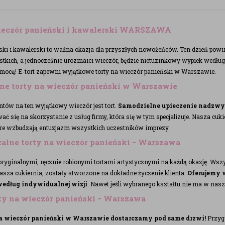
ieczór panieński i kawalerski WARSZAWA
ski i kawalerski to ważna okazja dla przyszłych nowożeńców. Ten dzień powi
tkich, a jednocześnie urozmaici wieczór, będzie nietuzinkowy wypiek wedłu
mocą! E-tort zapewni wyjątkowe torty na wieczór panieński w Warszawie.
lne torty na wieczór panieński w Warszawie
tów na ten wyjątkowy wieczór jest tort.
Samodzielne upieczenie nadzwyc
ć się na skorzystanie z usług firmy, która się w tym specjalizuje. Nasza cu
re wzbudzają entuzjazm wszystkich uczestników imprezy.
alne torty na wieczór panieński − Warszawa
ryginalnymi, ręcznie robionymi tortami artystycznymi na każdą okazję. Wszy
sza cukiernia, zostały stworzone na dokładne życzenie klienta.
Oferujemy 
edług indywidualnej wizji
. Nawet jeśli wybranego kształtu nie ma w nasz
rty na wieczór panieński − Warszawa
a wieczór panieński w Warszawie dostarczamy pod same drzwi!
Przyg