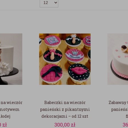
 na wieczór
Babeczki na wieczór
Zabawny t
z motywem
panieński z pikantnymi
panieńs
łodej
dekoracjami – od 12 szt
f
0
zł
300,00
zł
3