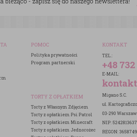
 bieżąco - zapisz się do naszego newslettera!
NTA
POMOC
KONTAKT
Polityka prywatności
TEL.:
+48 732
Program partnerski
E-MAIL:
irm
kontakt
Migano S.C.
TORTY Z OPŁATKIEM
ul. Kartografic
Torty z Własnym Zdjęciem
03-290 Warszaw
Torty z opłatkiem Psi Patrol
Torty z opłatkiem Minecraft
NIP: 5242813637
e
Torty z opłatkiem Jednorożec
REGON: 3658749