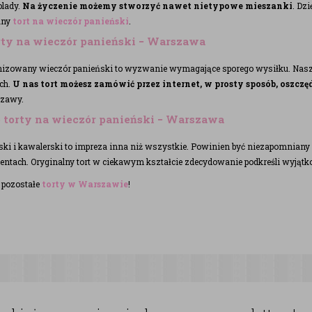
olady.
Na życzenie możemy stworzyć nawet nietypowe mieszanki
. Dz
any
tort na wieczór panieński
.
rty na wieczór panieński − Warszawa
nizowany wieczór panieński to wyzwanie wymagające sporego wysiłku. Na
ch.
U nas tort możesz zamówić przez internet, w prosty sposób, oszczę
szawy.
torty na wieczór panieński − Warszawa
ki i kawalerski to impreza inna niż wszystkie. Powinien być niezapomniany i 
zentach. Oryginalny tort w ciekawym kształcie zdecydowanie podkreśli wyjąt
 pozostałe
torty w Warszawie
!