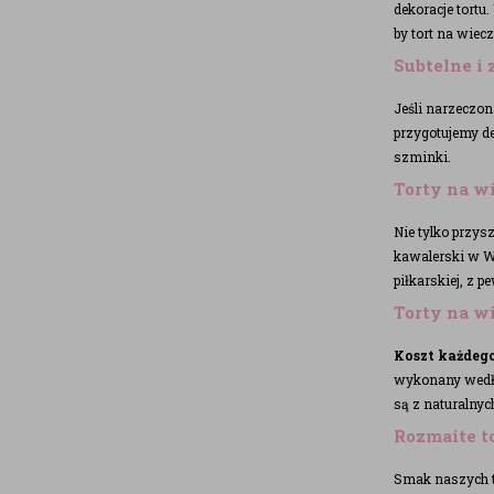
dekoracje tortu
by tort na wiecz
Subtelne i
Jeśli narzeczon
przygotujemy de
szminki.
Torty na w
Nie tylko przys
kawalerski w W
piłkarskiej, z 
Torty na w
Koszt każdego 
wykonany wedłu
są z naturalny
Rozmaite t
Smak naszych t