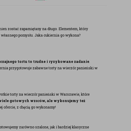
nien zostać zapamiętany na długo. Elementem, który
g własnego pomysłu. Jaka cukiernia go wykona?
zajnego tortu to trudne i ryzykowane zadanie
.
kiernia przygotowuje zabawne torty na wieczór panieński w
stkie torty na wieczór panieński w Warszawie, które
wiele gotowych wzorów, ale wykonujemy też
ej ofercie, z chęcią go wykonamy!
otowujemy zarówno szalone, jak i bardziej klasyczne