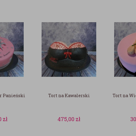
r Panieński
Tort na Kawalerski
Tort na Wi
0
zł
475,00
zł
3