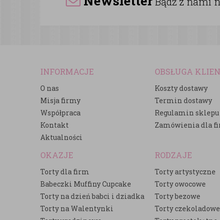
Newsletter
Bądź z nami na
INFORMACJE
OBSŁUGA KLIE
O nas
Koszty dostawy
Misja firmy
Termin dostawy
Współpraca
Regulamin sklepu
Kontakt
Zamówienia dla f
Aktualności
OKAZJE
RODZAJE
Torty dla firm
Torty artystyczne
Babeczki Muffiny Cupcake
Torty owocowe
Torty na dzień babci i dziadka
Torty bezowe
Torty na Walentynki
Torty czekoladow