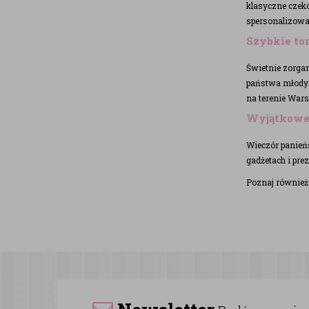
klasyczne czek
spersonalizow
Szybkie to
Świetnie zorga
państwa młody
na terenie War
Wyjątkowe 
Wieczór panieńs
gadżetach i pre
Poznaj również