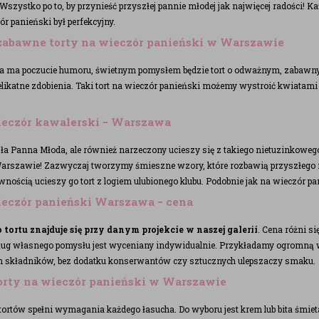
. Wszystko po to, by przynieść przyszłej pannie młodej jak najwięcej radości
ór panieński był perfekcyjny.
 zabawne torty na wieczór panieński w Warszawie
a ma poczucie humoru, świetnym pomysłem będzie tort o odważnym, zabawnym w
likatne zdobienia. Taki tort na wieczór panieński możemy wystroić kwiatami
ieczór kawalerski − Warszawa
zła Panna Młoda, ale również narzeczony ucieszy się z takiego nietuzinkowego 
arszawie! Zazwyczaj tworzymy śmieszne wzory, które rozbawią przyszłego mał
pewnością ucieszy go tort z logiem ulubionego klubu. Podobnie jak na wieczór 
ieczór panieński Warszawa − cena
tortu znajduje się przy danym projekcie w naszej galerii
. Cena różni si
g własnego pomysłu jest wyceniany indywidualnie. Przykładamy ogromną wa
ch składników, bez dodatku konserwantów czy sztucznych ulepszaczy smaku.
orty na wieczór panieński w Warszawie
ortów spełni wymagania każdego łasucha. Do wyboru jest krem lub bita śmiet