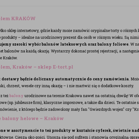
helem KRAKÓW
e tylko sklep internetowy, gdzie każdy może zamówić oryginalne torty o różnych
 produkty – idealne na urodzinowy prezent dla osób w różnym wieku. Są nimi 
ujemy szeroki wybór balonów lateksowych oraz balony foliowe
. W n
iet balonów na każdą okazję. Wystarczy dokonać prostej rejestracji, a następ
ie Kraków.
lem, Kraków – sklep E-tort.pl
zt dostawy będzie doliczany automatycznie do ceny zamówienia
. Moż
ki, chrzest, wesele czy inną okazję – i nie martwić się o dodatkowe koszty.
z też
balony
urodzinowe na terenie Krakowa nawet na ostatnią chwilę! W ofer
owe (np. jubileusze firm), klasyczne imprezowe, a także dla dzieci. Te ostatni
mówienie, z którego będzie zadowolony mały fan "Gwiezdnych wojen" czy "Kr
 balony helowe – Kraków
ne w asortymencie to też produkty w kształcie cyferek, świetnie nad
ktowne. Cieszą oko gości. Unoszą się pod sufitem i stanowią oryginalną opr