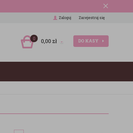
Zarejestruj się
Zaloguj
0
0,00
zł
DO KASY