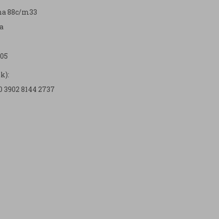
zna 88c/m33
a
05
k):
0 3902 8144 2737