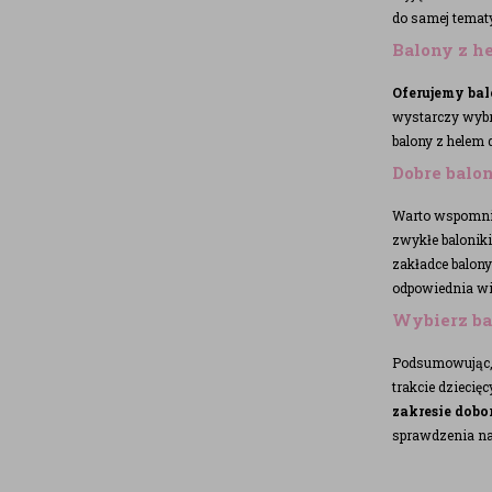
do samej tematy
Balony z h
Oferujemy bal
wystarczy wybra
balony z helem d
Dobre balo
Warto wspomnieć
zwykłe baloniki
zakładce balon
odpowiednia wil
Wybierz bal
Podsumowując, 
trakcie dziecię
zakresie dobo
sprawdzenia nas