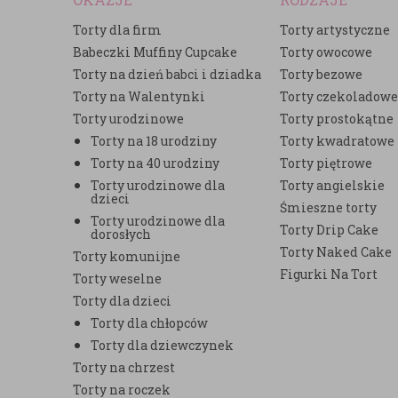
Torty dla firm
Torty artystyczne
Babeczki Muffiny Cupcake
Torty owocowe
Torty na dzień babci i dziadka
Torty bezowe
Torty na Walentynki
Torty czekoladow
Torty urodzinowe
Torty prostokątne
Torty na 18 urodziny
Torty kwadratowe
Torty na 40 urodziny
Torty piętrowe
Torty urodzinowe dla
Torty angielskie
dzieci
Śmieszne torty
Torty urodzinowe dla
Torty Drip Cake
dorosłych
Torty Naked Cake
Torty komunijne
Figurki Na Tort
Torty weselne
Torty dla dzieci
Torty dla chłopców
Torty dla dziewczynek
Torty na chrzest
Torty na roczek