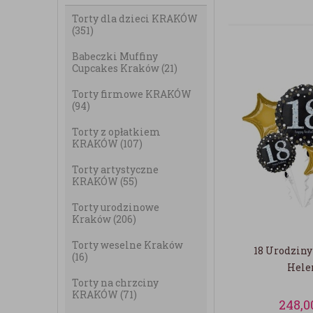
Torty dla dzieci KRAKÓW
(351)
Babeczki Muffiny
Cupcakes Kraków
(21)
Torty firmowe KRAKÓW
(94)
Torty z opłatkiem
KRAKÓW
(107)
Torty artystyczne
KRAKÓW
(55)
Torty urodzinowe
Kraków
(206)
Torty weselne Kraków
18 Urodziny
(16)
Hel
Torty na chrzciny
KRAKÓW
(71)
248,0