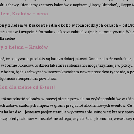
ki zabawy. Oferujemy zestawy balonów z napisem „Happy Birthday”, „Happy Mo
elem, Kraków – cena
ony z helem w Krakowie i dla okolic w różnorodnych cenach – od 180
ć zestaw i uzupełnić formularz, a koszt zaktualizuje się automatycznie. Wci
la siebie.
ny z helem – Kraków
, że opisywane produkty są bardzo dobrej jakości. Oznacza to, że zaskakują t
 w formie bukietów, to dzieci lub starsi solenizanci mogą trzymać je w pokoj
y z helem, będą zachwycać własnym kształtem nawet przez dwa tygodnie, a
po
gotność i temperatura powietrza.
on dla siebie od E-tort!
różnorodność balonów w naszej ofercie pozwala na wybór produktów w różno
cych zabaw, szalonych imprez w gronie przyjaciół albo firmowych eventów.
Co w
ru balonów
– jesteśmy pasjonatami, a wykonywanie usług w tej branży spra
zej oferty balonów – niezależnie od tego, czy zbliża się komunia, wesele czy 