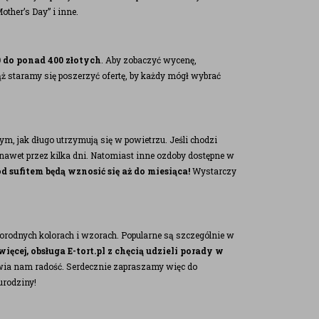
ther’s Day” i inne.
 do ponad 400 złotych
. Aby zobaczyć wycenę,
ąż staramy się poszerzyć ofertę, by każdy mógł wybrać
ym, jak długo utrzymują się w powietrzu. Jeśli chodzi
u nawet przez kilka dni. Natomiast inne ozdoby dostępne w
d sufitem będą wznosić się aż do miesiąca!
Wystarczy
rodnych kolorach i wzorach. Popularne są szczególnie w
ięcej, obsługa E-tort.pl z chęcią udzieli porady w
wia nam radość. Serdecznie zapraszamy więc do
urodziny!