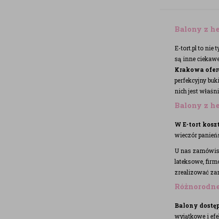
Balony z 
E-tort.pl to ni
są inne ciekawe
Krakowa ofer
perfekcyjny buk
nich jest właśn
Balony z he
W E-tort kos
wieczór panieńs
U nas zamówis
lateksowe, firm
zrealizować za
Różnorodne
Balony dostęp
wyjątkowe i efe