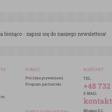
 bieżąco - zapisz się do naszego newslettera!
NTA
POMOC
KONTAKT
Polityka prywatności
TEL.:
+48 732
Program partnerski
E-MAIL:
irm
kontakt
Migano S.C.
TORTY Z OPŁATKIEM