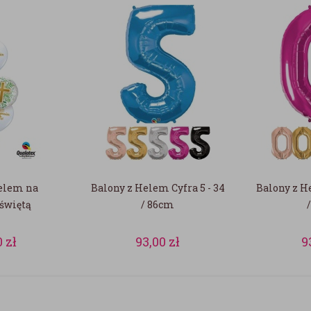
Helem na
Balony z Helem Cyfra 5 - 34
Balony z He
świętą
/ 86cm
0
zł
93,00
zł
9