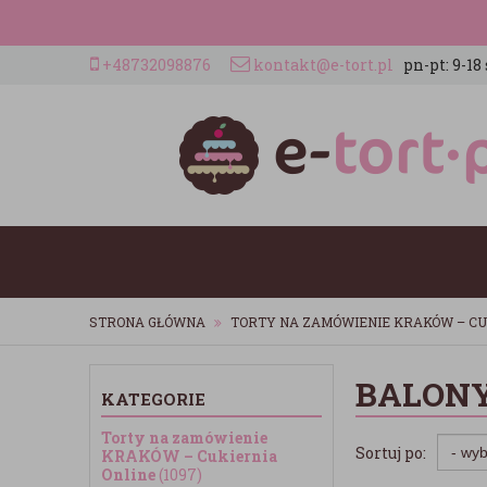
+48732098876
kontakt@e-tort.pl
pn-pt: 9-18 
STRONA GŁÓWNA
TORTY NA ZAMÓWIENIE KRAKÓW – CU
BALONY
KATEGORIE
Torty na zamówienie
Sortuj po:
KRAKÓW – Cukiernia
Online
(1097)