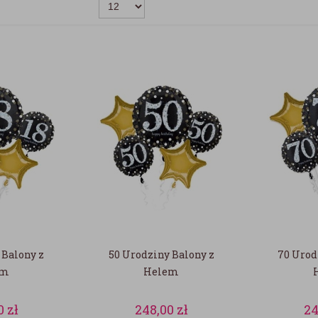
 Balony z
50 Urodziny Balony z
70 Urod
em
Helem
0
zł
248,00
zł
24