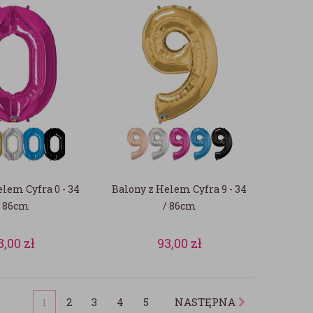
lem Cyfra 0 - 34
Balony z Helem Cyfra 9 - 34
/ 86cm
/ 86cm
3,00
zł
93,00
zł
1
2
3
4
5
NASTĘPNA