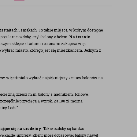
 kształtach i smakach. To także miejsce, w którym dostępne
popularne ozdoby, czyli balony z helem.
Na terenie
aszym sklepie z tortami i balonami zakupisz więc
nie wybrać miasto, którego jest się mieszkańcem. Jednym z
esz więc śmiało wybrać najpiękniejszy zestaw balonów na
cie znajdziesz m.in. balony z nadrukiem, foliowe,
e szczególnie przyciągają wzrok. Za 180 zł można
ainy Lodu".
ające się na urodziny
. Takie ozdoby są bardzo
awę każdej imprezy. Klient może dopasować balony nawet